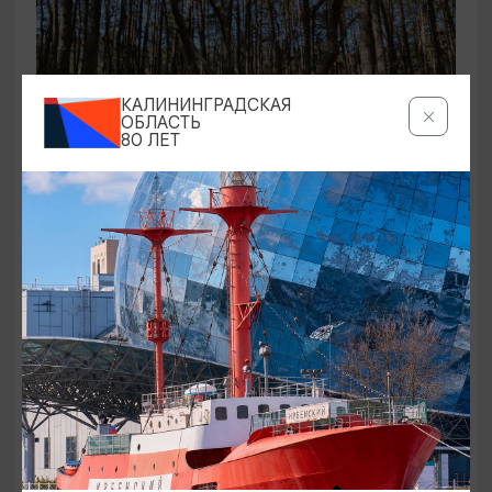
КАЛИНИНГРАДСКАЯ
ОБЛАСТЬ
80 ЛЕТ
ЭКСКУРСИИ УЧРЕЖДЕНИЙ КУЛЬТУРЫ
Аудиоспектакль «Истории Куршской
косы»
01.02.2026 - 31.12.2026, 13:00
Куршская коса
ОТ 2500₽