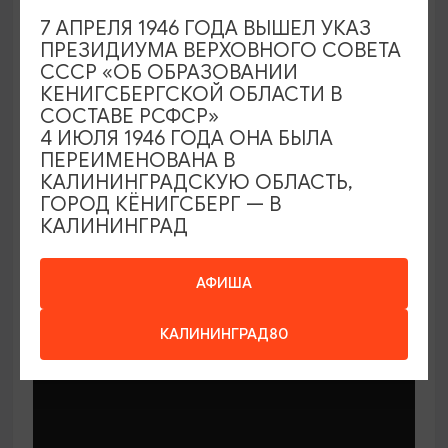
7 АПРЕЛЯ 1946 ГОДА ВЫШЕЛ УКАЗ
ПРЕЗИДИУМА ВЕРХОВНОГО СОВЕТА
СССР «ОБ ОБРАЗОВАНИИ
КЕНИГСБЕРГСКОЙ ОБЛАСТИ В
СОСТАВЕ РСФСР»
МАСТЕР-КЛАССЫ
4 ИЮЛЯ 1946 ГОДА ОНА БЫЛА
ПЕРЕИМЕНОВАНА В
КАЛИНИНГРАДСКУЮ ОБЛАСТЬ,
Мастер-классы по керамике Елены
ГОРОД КЁНИГСБЕРГ — В
Бодяковой
КАЛИНИНГРАД
03.02.2026 - 29.12.2026, вторник в 16:00
Калининград, ул. Баранова, 45
АФИША
КАЛИНИНГРАД80
ОТ 200₽