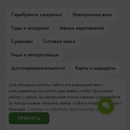
Серебряное ожерелье
Электронная виза
Туры и экскурсии
Афиша мероприятий
Сувениры
Гостевая книга
Гиды и экскурсоводы
Достопримечательности
Карты и маршруты
Рестораны
Гостиницы
Как доехать
Для улучшения работы сайта и его взаимодействия с
пользователями мы используем файлы cookie. Продолжая
Компас Балтийской кухни
работу с сайтом, Вы разрешаете использование cookie-файлов.
Вы всегда можете отключить файлы cookie в настройках Вашего
Настоящий Калининградец
Музеи
браузера.
Согласие на обработку персональных данных.
ПРИНЯТЬ