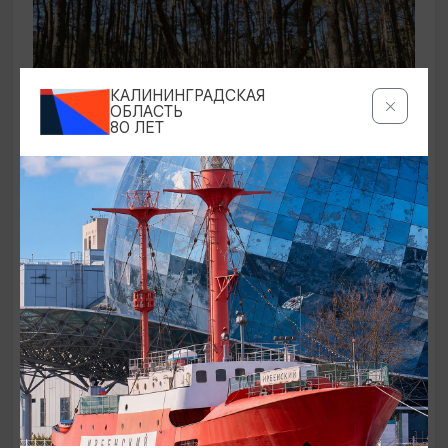
КАЛИНИНГРАДСКАЯ
ОБЛАСТЬ
80 ЛЕТ
ЭКСКУРСИИ УЧРЕЖДЕНИЙ КУЛЬТУРЫ
Аудиоспектакль «Истории Куршской
косы»
01.02.2026 - 31.12.2026, 13:00
Куршская коса
ОТ 2500₽