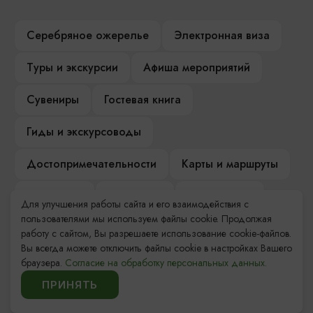
Серебряное ожерелье
Электронная виза
Туры и экскурсии
Афиша мероприятий
Сувениры
Гостевая книга
Гиды и экскурсоводы
Достопримечательности
Карты и маршруты
Рестораны
Гостиницы
Как доехать
Для улучшения работы сайта и его взаимодействия с
пользователями мы используем файлы cookie. Продолжая
Компас Балтийской кухни
работу с сайтом, Вы разрешаете использование cookie-файлов.
Вы всегда можете отключить файлы cookie в настройках Вашего
Настоящий Калининградец
Музеи
браузера.
Согласие на обработку персональных данных.
ПРИНЯТЬ