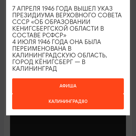
7 АПРЕЛЯ 1946 ГОДА ВЫШЕЛ УКАЗ
ПРЕЗИДИУМА ВЕРХОВНОГО СОВЕТА
СССР «ОБ ОБРАЗОВАНИИ
КЕНИГСБЕРГСКОЙ ОБЛАСТИ В
СОСТАВЕ РСФСР»
МАСТЕР-КЛАССЫ
4 ИЮЛЯ 1946 ГОДА ОНА БЫЛА
ПЕРЕИМЕНОВАНА В
КАЛИНИНГРАДСКУЮ ОБЛАСТЬ,
Мастер-классы по керамике Елены
ГОРОД КЁНИГСБЕРГ — В
Бодяковой
КАЛИНИНГРАД
03.02.2026 - 29.12.2026, вторник в 16:00
Калининград, ул. Баранова, 45
АФИША
КАЛИНИНГРАД80
ОТ 200₽