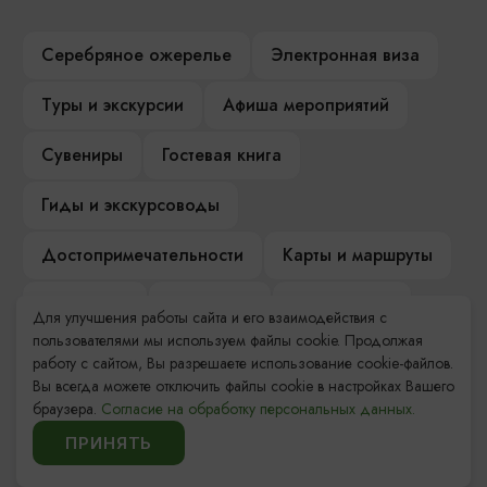
Серебряное ожерелье
Электронная виза
Туры и экскурсии
Афиша мероприятий
Сувениры
Гостевая книга
Гиды и экскурсоводы
Достопримечательности
Карты и маршруты
Рестораны
Гостиницы
Как доехать
Для улучшения работы сайта и его взаимодействия с
пользователями мы используем файлы cookie. Продолжая
Компас Балтийской кухни
работу с сайтом, Вы разрешаете использование cookie-файлов.
Вы всегда можете отключить файлы cookie в настройках Вашего
Настоящий Калининградец
Музеи
браузера.
Согласие на обработку персональных данных.
ПРИНЯТЬ