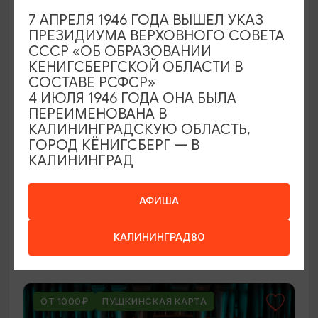
ОТ 250₽
7 АПРЕЛЯ 1946 ГОДА ВЫШЕЛ УКАЗ
ПРЕЗИДИУМА ВЕРХОВНОГО СОВЕТА
СССР «ОБ ОБРАЗОВАНИИ
КЕНИГСБЕРГСКОЙ ОБЛАСТИ В
СОСТАВЕ РСФСР»
4 ИЮЛЯ 1946 ГОДА ОНА БЫЛА
ПЕРЕИМЕНОВАНА В
КАЛИНИНГРАДСКУЮ ОБЛАСТЬ,
ГОРОД КЁНИГСБЕРГ — В
КАЛИНИНГРАД
ВЫСТАВКИ
Оставленный багаж
АФИША
02.08.2026 - 22.08.2026
КАЛИНИНГРАД80
Светлогорск, Арт-пространство «Янтарь-холл»
ОТ 1000₽
ПУШКИНСКАЯ КАРТА