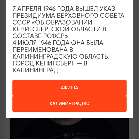
СПЕКТАКЛИ
7 АПРЕЛЯ 1946 ГОДА ВЫШЕЛ УКАЗ
ПРЕЗИДИУМА ВЕРХОВНОГО СОВЕТА
Лорд Фаунтлерой
СССР «ОБ ОБРАЗОВАНИИ
КЕНИГСБЕРГСКОЙ ОБЛАСТИ В
10.09.2026 19:00
СОСТАВЕ РСФСР»
Калининград, Калининградский областной
4 ИЮЛЯ 1946 ГОДА ОНА БЫЛА
драматический театр
ПЕРЕИМЕНОВАНА В
КАЛИНИНГРАДСКУЮ ОБЛАСТЬ,
ГОРОД КЁНИГСБЕРГ — В
КАЛИНИНГРАД
ОТ 1000₽
АФИША
КАЛИНИНГРАД80