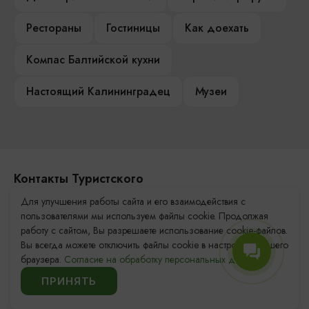
Рестораны
Гостиницы
Как доехать
Компас Балтийской кухни
Настоящий Калининградец
Музеи
Контакты Туристского
информационного центра
Для улучшения работы сайта и его взаимодействия с
пользователями мы используем файлы cookie. Продолжая
+7 (4012) 555-200
работу с сайтом, Вы разрешаете использование cookie-файлов.
Вы всегда можете отключить файлы cookie в настройках Вашего
8 (800) 200-55-39
браузера.
Согласие на обработку персональных данных.
info@visit-kaliningrad.ru
ПРИНЯТЬ