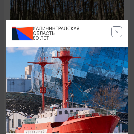
КАЛИНИНГРАДСКАЯ
ОБЛАСТЬ
80 ЛЕТ
ЭКСКУРСИИ УЧРЕЖДЕНИЙ КУЛЬТУРЫ
Аудиоспектакль «Истории Куршской
косы»
01.02.2026 - 31.12.2026, 13:00
Куршская коса
ОТ 2500₽