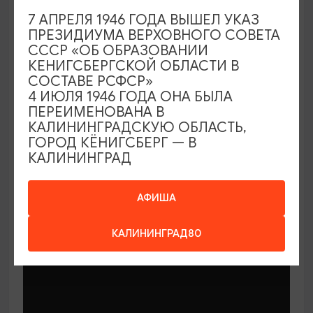
7 АПРЕЛЯ 1946 ГОДА ВЫШЕЛ УКАЗ
ПРЕЗИДИУМА ВЕРХОВНОГО СОВЕТА
СССР «ОБ ОБРАЗОВАНИИ
КЕНИГСБЕРГСКОЙ ОБЛАСТИ В
СОСТАВЕ РСФСР»
МАСТЕР-КЛАССЫ
4 ИЮЛЯ 1946 ГОДА ОНА БЫЛА
ПЕРЕИМЕНОВАНА В
КАЛИНИНГРАДСКУЮ ОБЛАСТЬ,
Мастер-классы по керамике Елены
ГОРОД КЁНИГСБЕРГ — В
Бодяковой
КАЛИНИНГРАД
03.02.2026 - 29.12.2026, вторник в 16:00
Калининград, ул. Баранова, 45
АФИША
КАЛИНИНГРАД80
ОТ 200₽