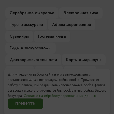
Серебряное ожерелье
Электронная виза
Туры и экскурсии
Афиша мероприятий
Сувениры
Гостевая книга
Гиды и экскурсоводы
Достопримечательности
Карты и маршруты
Рестораны
Гостиницы
Как доехать
Для улучшения работы сайта и его взаимодействия с
пользователями мы используем файлы cookie. Продолжая
Компас Балтийской кухни
работу с сайтом, Вы разрешаете использование cookie-файлов.
Вы всегда можете отключить файлы cookie в настройках Вашего
Настоящий Калининградец
Музеи
браузера.
Согласие на обработку персональных данных.
ПРИНЯТЬ