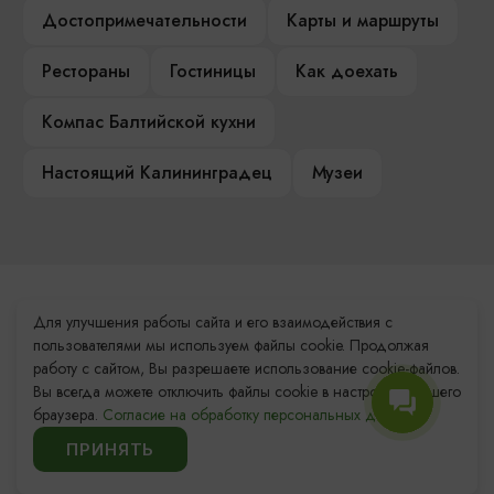
Достопримечательности
Карты и маршруты
Рестораны
Гостиницы
Как доехать
Компас Балтийской кухни
Настоящий Калининградец
Музеи
Контакты Туристского
Для улучшения работы сайта и его взаимодействия с
информационного центра
пользователями мы используем файлы cookie. Продолжая
работу с сайтом, Вы разрешаете использование cookie-файлов.
+7 (4012) 555-200
Вы всегда можете отключить файлы cookie в настройках Вашего
браузера.
Согласие на обработку персональных данных.
8 (800) 200-55-39
ПРИНЯТЬ
info@visit-kaliningrad.ru