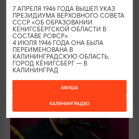
КОНЦЕРТЫ
7 АПРЕЛЯ 1946 ГОДА ВЫШЕЛ УКАЗ
ПРЕЗИДИУМА ВЕРХОВНОГО СОВЕТА
Открытие сезона 2026-2027 в
СССР «ОБ ОБРАЗОВАНИИ
Калининградской областной
КЕНИГСБЕРГСКОЙ ОБЛАСТИ В
филармонии
СОСТАВЕ РСФСР»
4 ИЮЛЯ 1946 ГОДА ОНА БЫЛА
06.09.2026 12:00
ПЕРЕИМЕНОВАНА В
Калининград, Калининградская областная
КАЛИНИНГРАДСКУЮ ОБЛАСТЬ,
ГОРОД КЁНИГСБЕРГ — В
филармония им. Е.Ф. Светланова
КАЛИНИНГРАД
ОТ 1000₽
АФИША
КАЛИНИНГРАД80