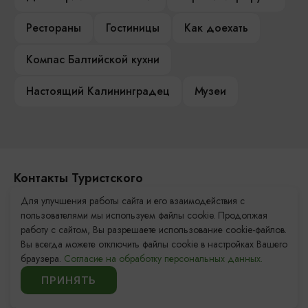
Рестораны
Гостиницы
Как доехать
Компас Балтийской кухни
Настоящий Калининградец
Музеи
Контакты Туристского
информационного центра
Для улучшения работы сайта и его взаимодействия с
пользователями мы используем файлы cookie. Продолжая
+7 (4012) 555-200
работу с сайтом, Вы разрешаете использование cookie-файлов.
Вы всегда можете отключить файлы cookie в настройках Вашего
8 (800) 200-55-39
браузера.
Согласие на обработку персональных данных.
info@visit-kaliningrad.ru
ПРИНЯТЬ