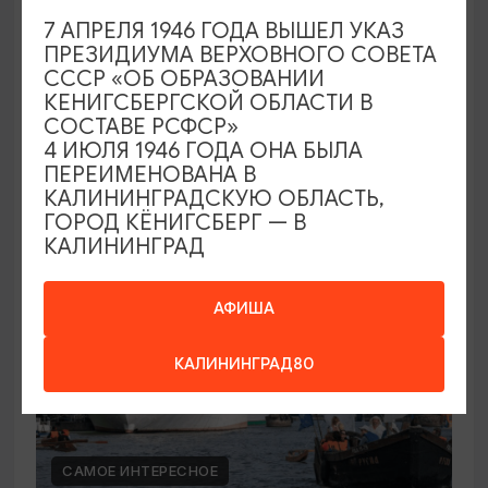
80-ЛЕТИЕ КАЛИНИНГРАДСКОЙ ОБЛАСТИ
7 АПРЕЛЯ 1946 ГОДА ВЫШЕЛ УКАЗ
ПРЕЗИДИУМА ВЕРХОВНОГО СОВЕТА
День города Советска
СССР «ОБ ОБРАЗОВАНИИ
КЕНИГСБЕРГСКОЙ ОБЛАСТИ В
12.09.2026 - 13.09.2026
СОСТАВЕ РСФСР»
Советск, главные площадки города
4 ИЮЛЯ 1946 ГОДА ОНА БЫЛА
ПЕРЕИМЕНОВАНА В
КАЛИНИНГРАДСКУЮ ОБЛАСТЬ,
ГОРОД КЁНИГСБЕРГ — В
БЕСПЛАТНО
КАЛИНИНГРАД
АФИША
КАЛИНИНГРАД80
САМОЕ ИНТЕРЕСНОЕ