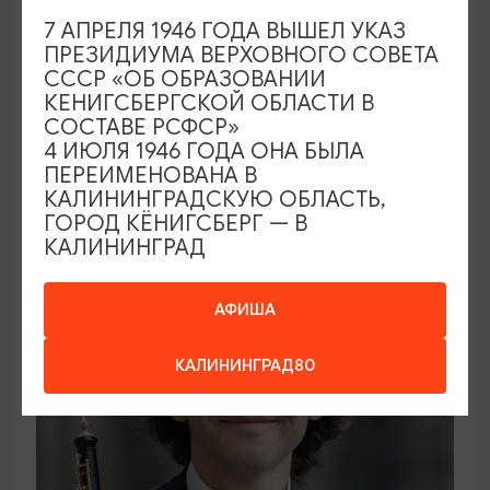
7 АПРЕЛЯ 1946 ГОДА ВЫШЕЛ УКАЗ
ПРЕЗИДИУМА ВЕРХОВНОГО СОВЕТА
ВЫСТАВКИ
СССР «ОБ ОБРАЗОВАНИИ
КЕНИГСБЕРГСКОЙ ОБЛАСТИ В
Солнечное притяжение
СОСТАВЕ РСФСР»
4 ИЮЛЯ 1946 ГОДА ОНА БЫЛА
21.08.2026 - 20.09.2026
ПЕРЕИМЕНОВАНА В
Калининград, Музей янтаря
КАЛИНИНГРАДСКУЮ ОБЛАСТЬ,
ГОРОД КЁНИГСБЕРГ — В
КАЛИНИНГРАД
ОТ 1000₽
АФИША
КАЛИНИНГРАД80