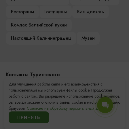
Рестораны
Гостиницы
Как доехать
Компас Балтийской кухни
Настоящий Калининградец
Музеи
Контакты Туристского
информационного центра
Для улучшения работы сайта и его взаимодействия с
пользователями мы используем файлы cookie. Продолжая
+7 (4012) 555-200
работу с сайтом, Вы разрешаете использование cookie-файлов.
Вы всегда можете отключить файлы cookie в настройках Вашего
8 (800) 200-55-39
браузера.
Согласие на обработку персональных данных.
info@visit-kaliningrad.ru
ПРИНЯТЬ