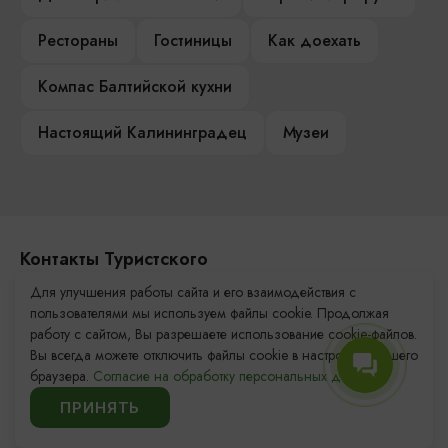
Рестораны
Гостиницы
Как доехать
Компас Балтийской кухни
Настоящий Калининградец
Музеи
Контакты Туристского
информационного центра
Для улучшения работы сайта и его взаимодействия с
пользователями мы используем файлы cookie. Продолжая
+7 (4012) 555-200
работу с сайтом, Вы разрешаете использование cookie-файлов.
Вы всегда можете отключить файлы cookie в настройках Вашего
8 (800) 200-55-39
браузера.
Согласие на обработку персональных данных.
info@visit-kaliningrad.ru
ПРИНЯТЬ