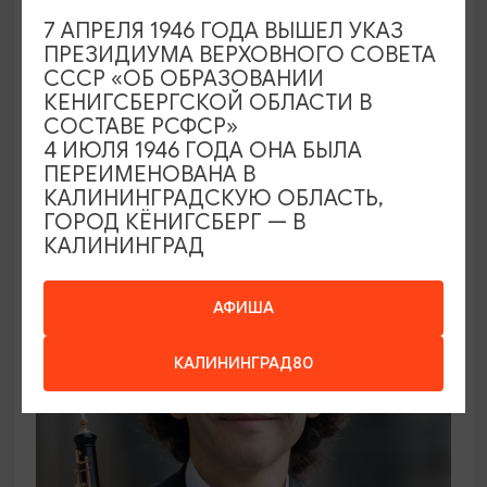
7 АПРЕЛЯ 1946 ГОДА ВЫШЕЛ УКАЗ
ПРЕЗИДИУМА ВЕРХОВНОГО СОВЕТА
ВЫСТАВКИ
СССР «ОБ ОБРАЗОВАНИИ
КЕНИГСБЕРГСКОЙ ОБЛАСТИ В
Солнечное притяжение
СОСТАВЕ РСФСР»
4 ИЮЛЯ 1946 ГОДА ОНА БЫЛА
21.08.2026 - 20.09.2026
ПЕРЕИМЕНОВАНА В
Калининград, Музей янтаря
КАЛИНИНГРАДСКУЮ ОБЛАСТЬ,
ГОРОД КЁНИГСБЕРГ — В
КАЛИНИНГРАД
ОТ 1000₽
АФИША
КАЛИНИНГРАД80