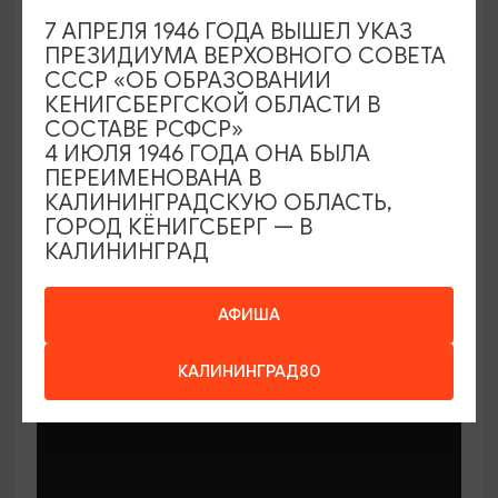
7 АПРЕЛЯ 1946 ГОДА ВЫШЕЛ УКАЗ
ПРЕЗИДИУМА ВЕРХОВНОГО СОВЕТА
СССР «ОБ ОБРАЗОВАНИИ
КЕНИГСБЕРГСКОЙ ОБЛАСТИ В
СОСТАВЕ РСФСР»
МАСТЕР-КЛАССЫ
4 ИЮЛЯ 1946 ГОДА ОНА БЫЛА
ПЕРЕИМЕНОВАНА В
КАЛИНИНГРАДСКУЮ ОБЛАСТЬ,
Мастер-классы по керамике Елены
ГОРОД КЁНИГСБЕРГ — В
Бодяковой
КАЛИНИНГРАД
03.02.2026 - 29.12.2026, вторник в 16:00
Калининград, ул. Баранова, 45
АФИША
КАЛИНИНГРАД80
ОТ 200₽