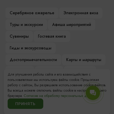
Серебряное ожерелье
Электронная виза
Туры и экскурсии
Афиша мероприятий
Сувениры
Гостевая книга
Гиды и экскурсоводы
Достопримечательности
Карты и маршруты
Рестораны
Гостиницы
Как доехать
Для улучшения работы сайта и его взаимодействия с
пользователями мы используем файлы cookie. Продолжая
Компас Балтийской кухни
работу с сайтом, Вы разрешаете использование cookie-файлов.
Вы всегда можете отключить файлы cookie в настройках Вашего
Настоящий Калининградец
Музеи
браузера.
Согласие на обработку персональных данных.
ПРИНЯТЬ