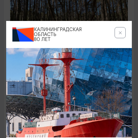
КАЛИНИНГРАДСКАЯ
ОБЛАСТЬ
80 ЛЕТ
ЭКСКУРСИИ УЧРЕЖДЕНИЙ КУЛЬТУРЫ
Аудиоспектакль «Истории Куршской
косы»
01.02.2026 - 31.12.2026, 13:00
Куршская коса
ОТ 2500₽