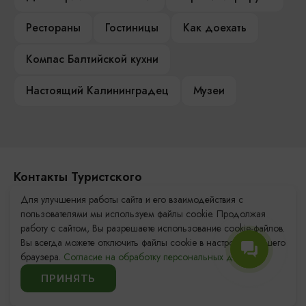
Рестораны
Гостиницы
Как доехать
Компас Балтийской кухни
Настоящий Калининградец
Музеи
Контакты Туристского
информационного центра
Для улучшения работы сайта и его взаимодействия с
пользователями мы используем файлы cookie. Продолжая
+7 (4012) 555-200
работу с сайтом, Вы разрешаете использование cookie-файлов.
Вы всегда можете отключить файлы cookie в настройках Вашего
8 (800) 200-55-39
браузера.
Согласие на обработку персональных данных.
info@visit-kaliningrad.ru
ПРИНЯТЬ