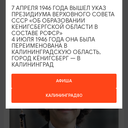
7 АПРЕЛЯ 1946 ГОДА ВЫШЕЛ УКАЗ
ПРЕЗИДИУМА ВЕРХОВНОГО СОВЕТА
ВЫСТАВКИ
СССР «ОБ ОБРАЗОВАНИИ
КЕНИГСБЕРГСКОЙ ОБЛАСТИ В
Солнечное притяжение
СОСТАВЕ РСФСР»
4 ИЮЛЯ 1946 ГОДА ОНА БЫЛА
21.08.2026 - 20.09.2026
ПЕРЕИМЕНОВАНА В
Калининград, Музей янтаря
КАЛИНИНГРАДСКУЮ ОБЛАСТЬ,
ГОРОД КЁНИГСБЕРГ — В
КАЛИНИНГРАД
ОТ 1000₽
АФИША
КАЛИНИНГРАД80