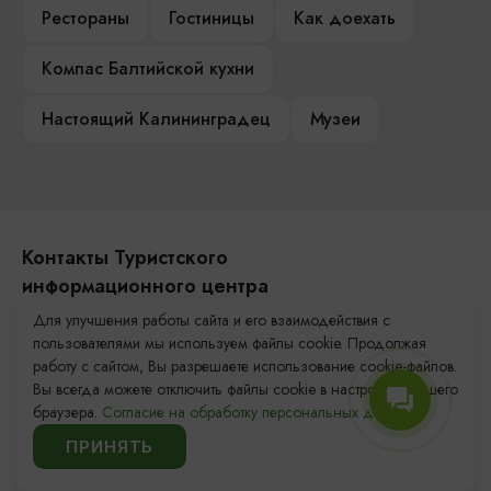
Рестораны
Гостиницы
Как доехать
Компас Балтийской кухни
Настоящий Калининградец
Музеи
Контакты Туристского
информационного центра
Для улучшения работы сайта и его взаимодействия с
+7 (4012) 555-200
пользователями мы используем файлы cookie. Продолжая
работу с сайтом, Вы разрешаете использование cookie-файлов.
8 (800) 200-55-39
Вы всегда можете отключить файлы cookie в настройках Вашего
info@visit-kaliningrad.ru
браузера.
Согласие на обработку персональных данных.
ПРИНЯТЬ
Площадь Победы, 1
Закрыто