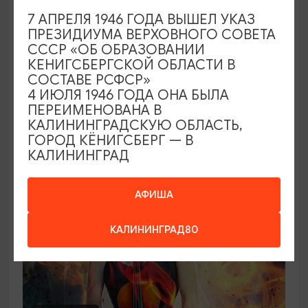
7 АПРЕЛЯ 1946 ГОДА ВЫШЕЛ УКАЗ
Концерт органной музыки: от Баха до
ПРЕЗИДИУМА ВЕРХОВНОГО СОВЕТА
Queen («Квин»)
СССР «ОБ ОБРАЗОВАНИИ
КЕНИГСБЕРГСКОЙ ОБЛАСТИ В
21.08.2026 - 26.08.2026, 19:00
СОСТАВЕ РСФСР»
Калининград, Калининградская областная
4 ИЮЛЯ 1946 ГОДА ОНА БЫЛА
филармония им. Е.Ф. Светланова
ПЕРЕИМЕНОВАНА В
КАЛИНИНГРАДСКУЮ ОБЛАСТЬ,
ГОРОД КЁНИГСБЕРГ — В
КАЛИНИНГРАД
ОТ 2500₽
АФИША
КАЛИНИНГРАД80