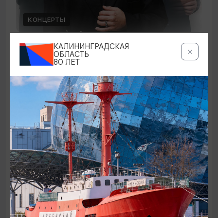
КОНЦЕРТЫ
Стас Пьеха
КАЛИНИНГРАДСКАЯ
ОБЛАСТЬ
80 ЛЕТ
09.09.2026 19:00
Светлогорск, Театр эстрады «Янтарь-холл»
ОТ 600₽
ПУШКИНСКАЯ КАРТА