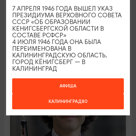
7 АПРЕЛЯ 1946 ГОДА ВЫШЕЛ УКАЗ
ПРЕЗИДИУМА ВЕРХОВНОГО СОВЕТА
ВЫСТАВКИ
СССР «ОБ ОБРАЗОВАНИИ
КЕНИГСБЕРГСКОЙ ОБЛАСТИ В
Солнечное притяжение
СОСТАВЕ РСФСР»
4 ИЮЛЯ 1946 ГОДА ОНА БЫЛА
21.08.2026 - 20.09.2026
ПЕРЕИМЕНОВАНА В
Калининград, Музей янтаря
КАЛИНИНГРАДСКУЮ ОБЛАСТЬ,
ГОРОД КЁНИГСБЕРГ — В
КАЛИНИНГРАД
ОТ 1000₽
АФИША
КАЛИНИНГРАД80