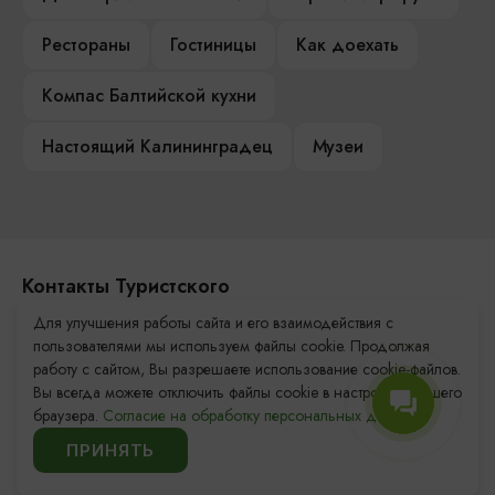
Рестораны
Гостиницы
Как доехать
Компас Балтийской кухни
Настоящий Калининградец
Музеи
Контакты Туристского
информационного центра
Для улучшения работы сайта и его взаимодействия с
пользователями мы используем файлы cookie. Продолжая
+7 (4012) 555-200
работу с сайтом, Вы разрешаете использование cookie-файлов.
Вы всегда можете отключить файлы cookie в настройках Вашего
8 (800) 200-55-39
браузера.
Согласие на обработку персональных данных.
info@visit-kaliningrad.ru
ПРИНЯТЬ