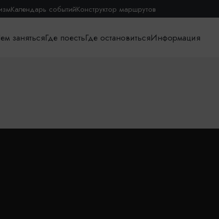
изм
Календарь событий
Конструктор маршрутов
ем заняться
Где поесть
Где остановиться
Информация