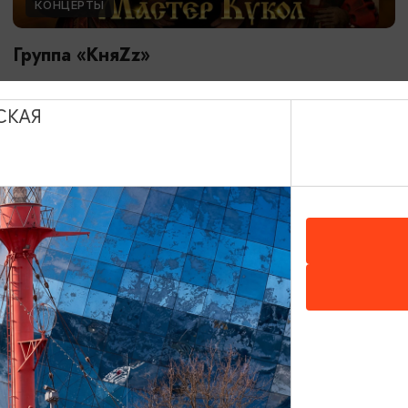
КОНЦЕРТЫ
Группа «КняZz»
18.08.2026 17:30, 19:00
Светлогорск, Театр эстрады «Янтарь-холл»
СКАЯ
ОТ 1000₽
ПУШКИНСКАЯ КАРТА