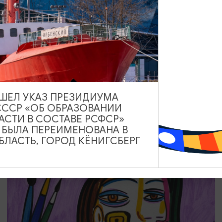
КОНЦЕРТЫ
Концерт органной музыки: от Баха до
Уильямса
19.08.2026 19:00
ВЫШЕЛ УКАЗ ПРЕЗИДИУМА
Калининград, Калининградская областная филармония
СССР «ОБ ОБРАЗОВАНИИ
им. Е.Ф. Светланова
АСТИ В СОСТАВЕ РСФСР»
А БЫЛА ПЕРЕИМЕНОВАНА В
ЛАСТЬ, ГОРОД КЁНИГСБЕРГ
ОТ 2000₽