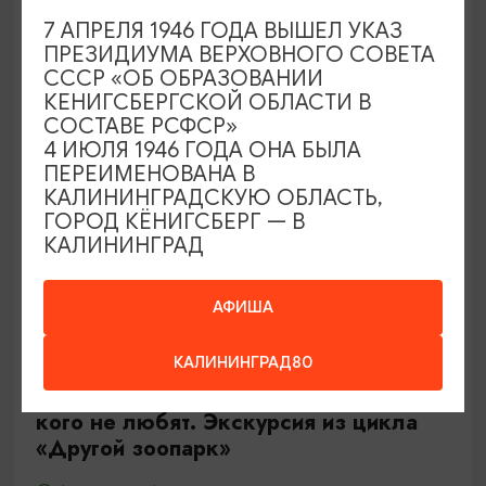
Калининград, Роял парк в «Резиденции Королей»
7 АПРЕЛЯ 1946 ГОДА ВЫШЕЛ УКАЗ
ПРЕЗИДИУМА ВЕРХОВНОГО СОВЕТА
СССР «ОБ ОБРАЗОВАНИИ
ОТ 500₽
КЕНИГСБЕРГСКОЙ ОБЛАСТИ В
СОСТАВЕ РСФСР»
4 ИЮЛЯ 1946 ГОДА ОНА БЫЛА
ПЕРЕИМЕНОВАНА В
КАЛИНИНГРАДСКУЮ ОБЛАСТЬ,
ГОРОД КЁНИГСБЕРГ — В
КАЛИНИНГРАД
АФИША
ЭКСКУРСИИ УЧРЕЖДЕНИЙ КУЛЬТУРЫ
КАЛИНИНГРАД80
Тайны панциря и чешуи или о тех,
кого не любят. Экскурсия из цикла
«Другой зоопарк»