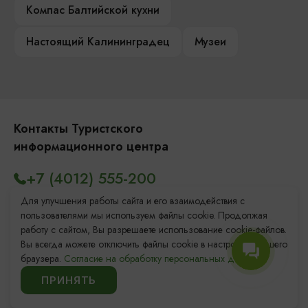
Компас Балтийской кухни
Настоящий Калининградец
Музеи
Контакты Туристского
информационного центра
+7 (4012) 555-200
8 (800) 200-55-39
Для улучшения работы сайта и его взаимодействия с
пользователями мы используем файлы cookie. Продолжая
info@visit-kaliningrad.ru
работу с сайтом, Вы разрешаете использование cookie-файлов.
Вы всегда можете отключить файлы cookie в настройках Вашего
браузера.
Согласие на обработку персональных данных.
Площадь Победы, 1
Закрыто
ПРИНЯТЬ
ул. Октябрьская, 2/3
Закрыто