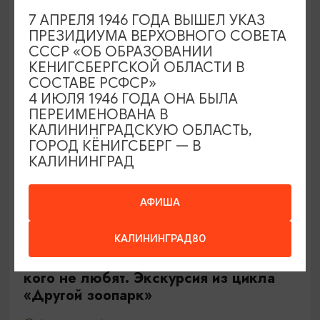
Калининград, Роял парк в «Резиденции Королей»
7 АПРЕЛЯ 1946 ГОДА ВЫШЕЛ УКАЗ
ПРЕЗИДИУМА ВЕРХОВНОГО СОВЕТА
СССР «ОБ ОБРАЗОВАНИИ
ОТ 500₽
КЕНИГСБЕРГСКОЙ ОБЛАСТИ В
СОСТАВЕ РСФСР»
4 ИЮЛЯ 1946 ГОДА ОНА БЫЛА
ПЕРЕИМЕНОВАНА В
КАЛИНИНГРАДСКУЮ ОБЛАСТЬ,
ГОРОД КЁНИГСБЕРГ — В
КАЛИНИНГРАД
АФИША
ЭКСКУРСИИ УЧРЕЖДЕНИЙ КУЛЬТУРЫ
КАЛИНИНГРАД80
Тайны панциря и чешуи или о тех,
кого не любят. Экскурсия из цикла
«Другой зоопарк»