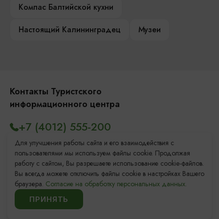
Компас Балтийской кухни
Настоящий Калининградец
Музеи
Контакты Туристского
информационного центра
+7 (4012) 555-200
8 (800) 200-55-39
Для улучшения работы сайта и его взаимодействия с
пользователями мы используем файлы cookie. Продолжая
info@visit-kaliningrad.ru
работу с сайтом, Вы разрешаете использование cookie-файлов.
Вы всегда можете отключить файлы cookie в настройках Вашего
браузера.
Согласие на обработку персональных данных.
Площадь Победы, 1
Закрыто
ПРИНЯТЬ
ул. Октябрьская, 2/3
Открыто