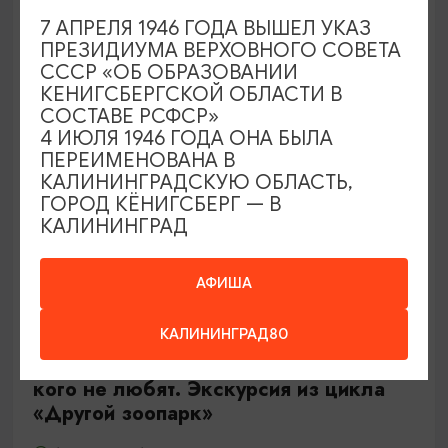
Калининград, Роял парк в «Резиденции Королей»
7 АПРЕЛЯ 1946 ГОДА ВЫШЕЛ УКАЗ
ПРЕЗИДИУМА ВЕРХОВНОГО СОВЕТА
СССР «ОБ ОБРАЗОВАНИИ
ОТ 500₽
КЕНИГСБЕРГСКОЙ ОБЛАСТИ В
СОСТАВЕ РСФСР»
4 ИЮЛЯ 1946 ГОДА ОНА БЫЛА
ПЕРЕИМЕНОВАНА В
КАЛИНИНГРАДСКУЮ ОБЛАСТЬ,
ГОРОД КЁНИГСБЕРГ — В
КАЛИНИНГРАД
АФИША
ЭКСКУРСИИ УЧРЕЖДЕНИЙ КУЛЬТУРЫ
КАЛИНИНГРАД80
Тайны панциря и чешуи или о тех,
кого не любят. Экскурсия из цикла
«Другой зоопарк»