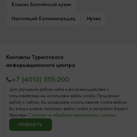
Компас Балтийской кухни
Настоящий Калининградец
Музеи
Контакты Туристского
информационного центра
+7 (4012) 555-200
8 (800) 200-55-39
Для улучшения работы сайта и его взаимодействия с
пользователями мы используем файлы cookie. Продолжая
info@visit-kaliningrad.ru
работу с сайтом, Вы разрешаете использование cookie-файлов.
Вы всегда можете отключить файлы cookie в настройках Вашего
браузера.
Согласие на обработку персональных данных.
Площадь Победы, 1
Закрыто
ПРИНЯТЬ
ул. Октябрьская, 2/3
Закрыто