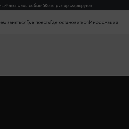
изм
Календарь событий
Конструктор маршрутов
ем заняться
Где поесть
Где остановиться
Информация