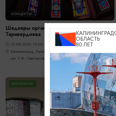
КОНЦЕРТЫ
Шедевры органной музыки: от Баха до
КАЛИНИНГРАД
Таривердиева
ОБЛАСТЬ
12.08.2026 19:00
80 ЛЕТ
Калининград, Калининградская областная филармония
им. Е.Ф. Светланова
БЕСПЛАТНО