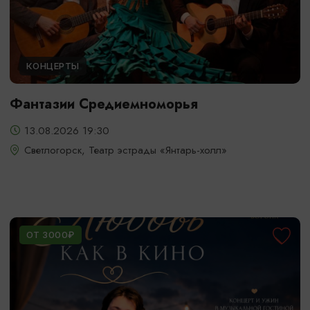
КОНЦЕРТЫ
Фантазии Средиемноморья
13.08.2026 19:30
Светлогорск, Театр эстрады «Янтарь-холл»
ОТ 3000₽