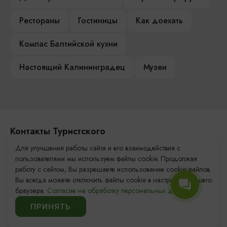
Рестораны
Гостиницы
Как доехать
Компас Балтийской кухни
Настоящий Калининградец
Музеи
Контакты Туристского
информационного центра
Для улучшения работы сайта и его взаимодействия с
пользователями мы используем файлы cookie. Продолжая
+7 (4012) 555-200
работу с сайтом, Вы разрешаете использование cookie-файлов.
Вы всегда можете отключить файлы cookie в настройках Вашего
8 (800) 200-55-39
браузера.
Согласие на обработку персональных данных.
info@visit-kaliningrad.ru
ПРИНЯТЬ