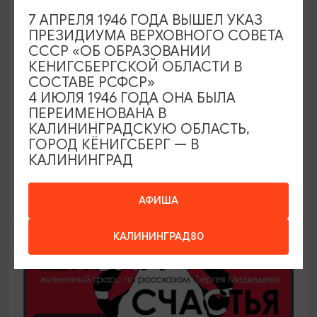
7 АПРЕЛЯ 1946 ГОДА ВЫШЕЛ УКАЗ
Арт-вечер на выставке «Предметные
ПРЕЗИДИУМА ВЕРХОВНОГО СОВЕТА
страсти»
СССР «ОБ ОБРАЗОВАНИИ
КЕНИГСБЕРГСКОЙ ОБЛАСТИ В
14.08.2026 18:00
СОСТАВЕ РСФСР»
Калининград, Калининградский областной музей
4 ИЮЛЯ 1946 ГОДА ОНА БЫЛА
изобразительных искусств
ПЕРЕИМЕНОВАНА В
КАЛИНИНГРАДСКУЮ ОБЛАСТЬ,
ГОРОД КЁНИГСБЕРГ — В
КАЛИНИНГРАД
ОТ 300₽
АФИША
КАЛИНИНГРАД80