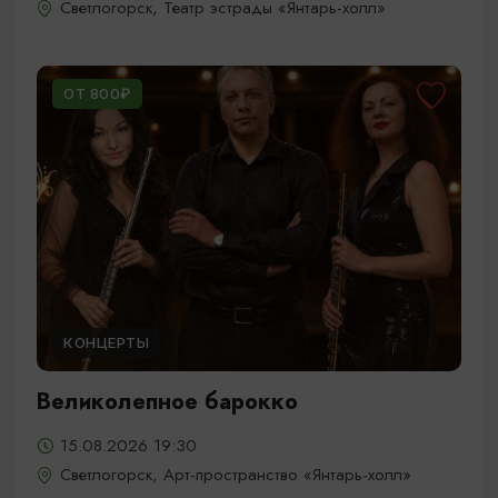
Светлогорск, Театр эстрады «Янтарь-холл»
ОТ 800₽
КОНЦЕРТЫ
Великолепное барокко
15.08.2026 19:30
Светлогорск, Арт-пространство «Янтарь-холл»