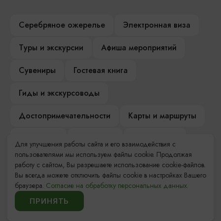
Серебряное ожерелье
Электронная виза
Туры и экскурсии
Афиша мероприятий
Сувениры
Гостевая книга
Гиды и экскурсоводы
Достопримечательности
Карты и маршруты
Рестораны
Гостиницы
Как доехать
Для улучшения работы сайта и его взаимодействия с
пользователями мы используем файлы cookie. Продолжая
Компас Балтийской кухни
работу с сайтом, Вы разрешаете использование cookie-файлов.
Вы всегда можете отключить файлы cookie в настройках Вашего
Настоящий Калининградец
Музеи
браузера.
Согласие на обработку персональных данных.
ПРИНЯТЬ