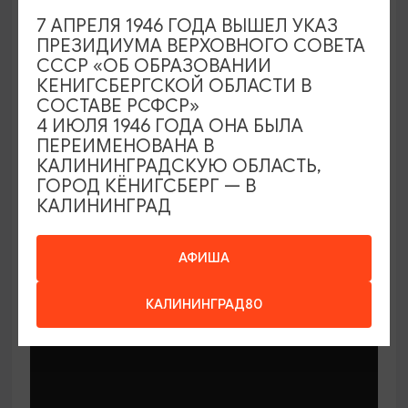
7 АПРЕЛЯ 1946 ГОДА ВЫШЕЛ УКАЗ
ПРЕЗИДИУМА ВЕРХОВНОГО СОВЕТА
СССР «ОБ ОБРАЗОВАНИИ
КЕНИГСБЕРГСКОЙ ОБЛАСТИ В
СОСТАВЕ РСФСР»
МАСТЕР-КЛАССЫ
4 ИЮЛЯ 1946 ГОДА ОНА БЫЛА
ПЕРЕИМЕНОВАНА В
КАЛИНИНГРАДСКУЮ ОБЛАСТЬ,
Мастер-классы по керамике Елены
ГОРОД КЁНИГСБЕРГ — В
Бодяковой
КАЛИНИНГРАД
03.02.2026 - 29.12.2026, вторник в 16:00
Калининград, ул. Баранова, 45
АФИША
КАЛИНИНГРАД80
ОТ 200₽