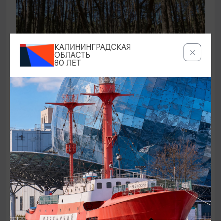
КАЛИНИНГРАДСКАЯ
ОБЛАСТЬ
80 ЛЕТ
ЭКСКУРСИИ УЧРЕЖДЕНИЙ КУЛЬТУРЫ
Аудиоспектакль «Истории Куршской
косы»
01.02.2026 - 31.12.2026, 13:00
Куршская коса
ОТ 2500₽