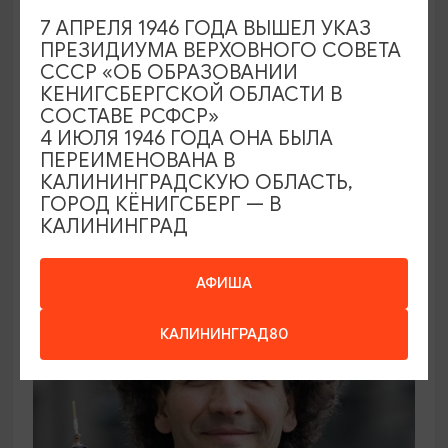
7 АПРЕЛЯ 1946 ГОДА ВЫШЕЛ УКАЗ
ПРЕЗИДИУМА ВЕРХОВНОГО СОВЕТА
СССР «ОБ ОБРАЗОВАНИИ
КЕНИГСБЕРГСКОЙ ОБЛАСТИ В
ВЫСТАВКИ
СОСТАВЕ РСФСР»
4 ИЮЛЯ 1946 ГОДА ОНА БЫЛА
Солнечное притяжение
ПЕРЕИМЕНОВАНА В
КАЛИНИНГРАДСКУЮ ОБЛАСТЬ,
21.08.2026 - 20.09.2026
ГОРОД КЁНИГСБЕРГ — В
КАЛИНИНГРАД
Калининград, Музей янтаря
АФИША
ОТ 1000₽
КАЛИНИНГРАД80