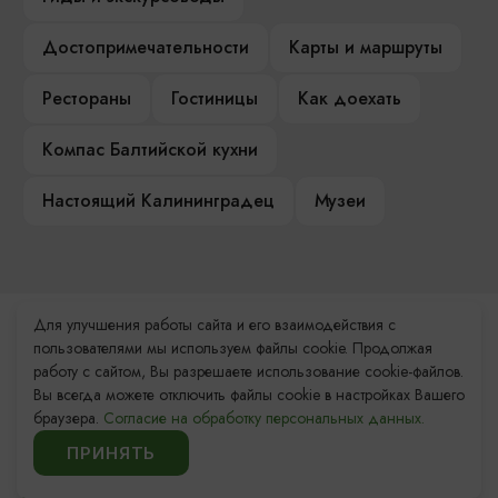
Достопримечательности
Карты и маршруты
Рестораны
Гостиницы
Как доехать
Компас Балтийской кухни
Настоящий Калининградец
Музеи
Для улучшения работы сайта и его взаимодействия с
Контакты Туристского
пользователями мы используем файлы cookie. Продолжая
информационного центра
работу с сайтом, Вы разрешаете использование cookie-файлов.
Вы всегда можете отключить файлы cookie в настройках Вашего
+7 (4012) 555-200
браузера.
Согласие на обработку персональных данных.
ПРИНЯТЬ
8 (800) 200-55-39