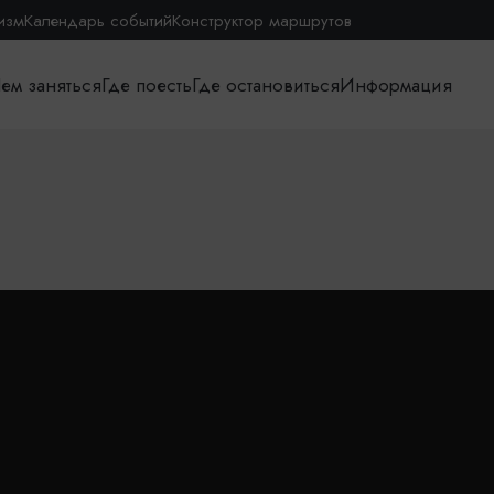
изм
Календарь событий
Конструктор маршрутов
ем заняться
Где поесть
Где остановиться
Информация