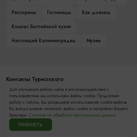
Рестораны
Гостиницы
Как доехать
Компас Балтийской кухни
Настоящий Калининградец
Музеи
Контакты Туристского
информационного центра
Для улучшения работы сайта и его взаимодействия с
пользователями мы используем файлы cookie. Продолжая
+7 (4012) 555-200
работу с сайтом, Вы разрешаете использование cookie-файлов.
Вы всегда можете отключить файлы cookie в настройках Вашего
8 (800) 200-55-39
браузера.
Согласие на обработку персональных данных.
info@visit-kaliningrad.ru
ПРИНЯТЬ