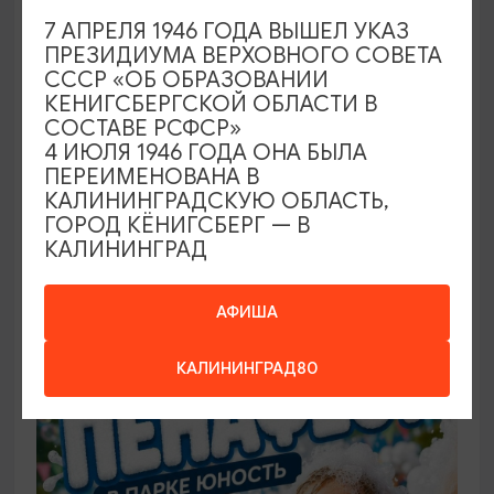
7 АПРЕЛЯ 1946 ГОДА ВЫШЕЛ УКАЗ
ПРЕЗИДИУМА ВЕРХОВНОГО СОВЕТА
САМОЕ ИНТЕРЕСНОЕ
СССР «ОБ ОБРАЗОВАНИИ
КЕНИГСБЕРГСКОЙ ОБЛАСТИ В
Фестиваль викингов Кауп (Большой
СОСТАВЕ РСФСР»
Кауп)
4 ИЮЛЯ 1946 ГОДА ОНА БЫЛА
ПЕРЕИМЕНОВАНА В
08.08.2026 - 09.08.2026, 13:00-22:00 (сб), 12:00-
КАЛИНИНГРАДСКУЮ ОБЛАСТЬ,
17:00 (вс)
ГОРОД КЁНИГСБЕРГ — В
КАЛИНИНГРАД
Зеленоградск, Поселение викингов «Кауп»
АФИША
БЕСПЛАТНО
КАЛИНИНГРАД80