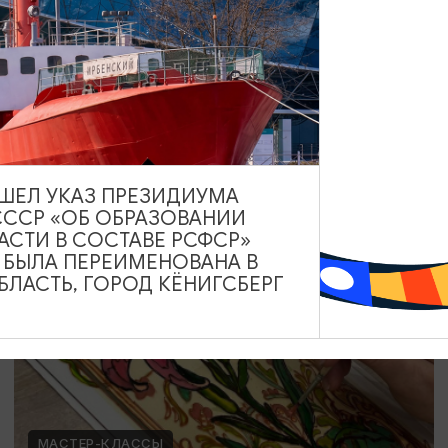
Мозаика в технике Тренкадис
19.07.2026 - 28.08.2026, 10:00, 18:00
Калининград, Студия «Стёкла»
ВЫШЕЛ УКАЗ ПРЕЗИДИУМА
СССР «ОБ ОБРАЗОВАНИИ
ОТ 2200₽
АСТИ В СОСТАВЕ РСФСР»
А БЫЛА ПЕРЕИМЕНОВАНА В
ЛАСТЬ, ГОРОД КЁНИГСБЕРГ
МАСТЕР-КЛАССЫ