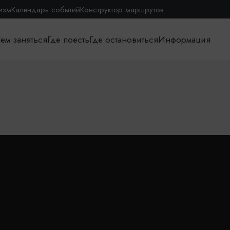
изм
Календарь событий
Конструктор маршрутов
ем заняться
Где поесть
Где остановиться
Информация