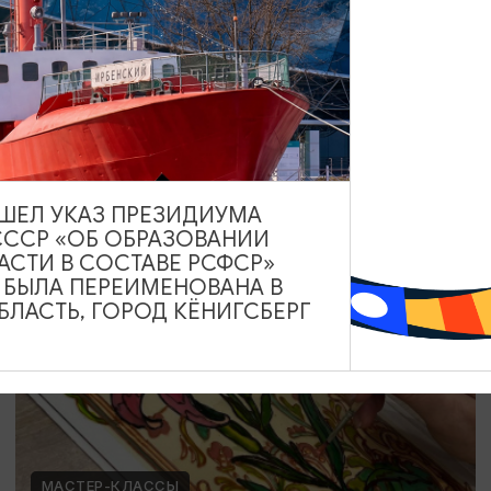
Мозаика в технике Тренкадис
19.07.2026 - 28.08.2026, 10:00, 18:00
Калининград, Студия «Стёкла»
ВЫШЕЛ УКАЗ ПРЕЗИДИУМА
СССР «ОБ ОБРАЗОВАНИИ
ОТ 2200₽
АСТИ В СОСТАВЕ РСФСР»
А БЫЛА ПЕРЕИМЕНОВАНА В
ЛАСТЬ, ГОРОД КЁНИГСБЕРГ
МАСТЕР-КЛАССЫ