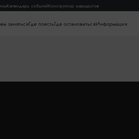
изм
Календарь событий
Конструктор маршрутов
ем заняться
Где поесть
Где остановиться
Информация