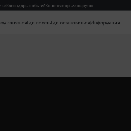
изм
Календарь событий
Конструктор маршрутов
ем заняться
Где поесть
Где остановиться
Информация