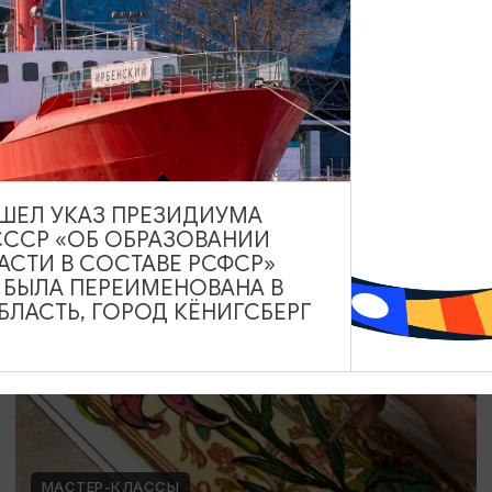
Мозаика в технике Тренкадис
19.07.2026 - 28.08.2026, 10:00, 18:00
Калининград, Студия «Стёкла»
ВЫШЕЛ УКАЗ ПРЕЗИДИУМА
СССР «ОБ ОБРАЗОВАНИИ
ОТ 2200₽
АСТИ В СОСТАВЕ РСФСР»
А БЫЛА ПЕРЕИМЕНОВАНА В
ЛАСТЬ, ГОРОД КЁНИГСБЕРГ
МАСТЕР-КЛАССЫ