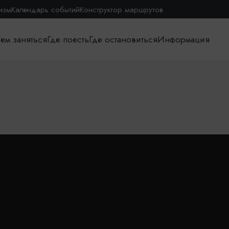
изм
Календарь событий
Конструктор маршрутов
ем заняться
Где поесть
Где остановиться
Информация