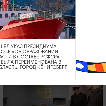
САМОЕ ИНТЕРЕСНОЕ
Кёнигсберг-45. Последний штурм
01.01.2023 - 31.12.2026, ежедневно с 10:00 до 18:00
(касса - до 17:00)
Калининград, Калининградский областной историко-
ВЫШЕЛ УКАЗ ПРЕЗИДИУМА
художественный музей
СССР «ОБ ОБРАЗОВАНИИ
АСТИ В СОСТАВЕ РСФСР»
А БЫЛА ПЕРЕИМЕНОВАНА В
ЛАСТЬ, ГОРОД КЁНИГСБЕРГ
ОТ 150₽
ПУШКИНСКАЯ КАРТА