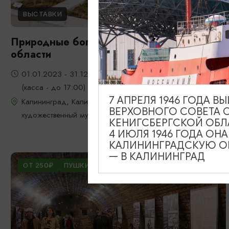
ВЫСТАВКИ
Природные богатства Калининградской
области
01.01.2023 - 31.12.2026, ежедневно с 10:00 до 18:00
(касса - до 17:00)
7 АПРЕЛЯ 1946 ГОДА 
Калининград, Калининградский областной историко-
ВЕРХОВНОГО СОВЕТА 
художественный музей
КЕНИГСБЕРГСКОЙ ОБЛ
4 ИЮЛЯ 1946 ГОДА ОН
КАЛИНИНГРАДСКУЮ ОБ
— В КАЛИНИНГРАД
ОТ 250₽
ПУШКИНСКАЯ КАРТА