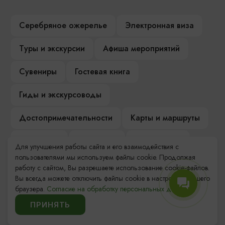
Серебряное ожерелье
Электронная виза
Туры и экскурсии
Афиша мероприятий
Сувениры
Гостевая книга
Гиды и экскурсоводы
Достопримечательности
Карты и маршруты
Рестораны
Гостиницы
Как доехать
Для улучшения работы сайта и его взаимодействия с
пользователями мы используем файлы cookie. Продолжая
Компас Балтийской кухни
работу с сайтом, Вы разрешаете использование cookie-файлов.
Вы всегда можете отключить файлы cookie в настройках Вашего
Настоящий Калининградец
Музеи
браузера.
Согласие на обработку персональных данных.
ПРИНЯТЬ