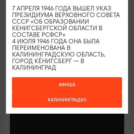
7 АПРЕЛЯ 1946 ГОДА ВЫШЕЛ УКАЗ
ПРЕЗИДИУМА ВЕРХОВНОГО СОВЕТА
СССР «ОБ ОБРАЗОВАНИИ
КЕНИГСБЕРГСКОЙ ОБЛАСТИ В
СОСТАВЕ РСФСР»
МАСТЕР-КЛАССЫ
4 ИЮЛЯ 1946 ГОДА ОНА БЫЛА
ПЕРЕИМЕНОВАНА В
КАЛИНИНГРАДСКУЮ ОБЛАСТЬ,
Мастер-классы по керамике Елены
ГОРОД КЁНИГСБЕРГ — В
Бодяковой
КАЛИНИНГРАД
03.02.2026 - 29.12.2026, вторник в 16:00
Калининград, ул. Баранова, 45
АФИША
КАЛИНИНГРАД80
ОТ 200₽