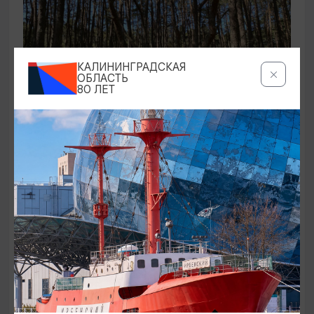
КАЛИНИНГРАДСКАЯ
ОБЛАСТЬ
80 ЛЕТ
ЭКСКУРСИИ УЧРЕЖДЕНИЙ КУЛЬТУРЫ
Аудиоспектакль «Истории Куршской
косы»
01.02.2026 - 31.12.2026, 13:00
Куршская коса
ОТ 2500₽