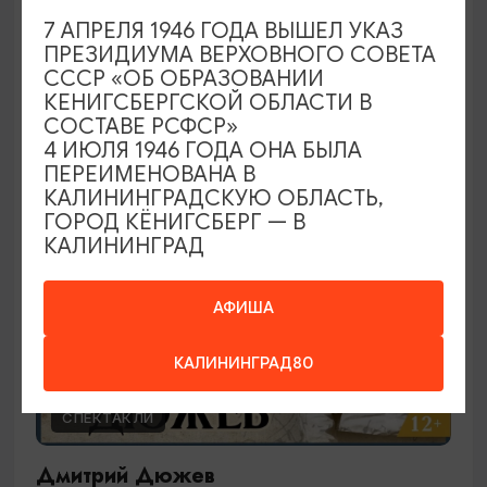
Ирландское шоу
7 АПРЕЛЯ 1946 ГОДА ВЫШЕЛ УКАЗ
ПРЕЗИДИУМА ВЕРХОВНОГО СОВЕТА
29.09.2026 19:00
СССР «ОБ ОБРАЗОВАНИИ
Калининград, Калининградский театр эстрады
КЕНИГСБЕРГСКОЙ ОБЛАСТИ В
СОСТАВЕ РСФСР»
4 ИЮЛЯ 1946 ГОДА ОНА БЫЛА
ПЕРЕИМЕНОВАНА В
ОТ 2000₽
КАЛИНИНГРАДСКУЮ ОБЛАСТЬ,
ГОРОД КЁНИГСБЕРГ — В
КАЛИНИНГРАД
АФИША
КАЛИНИНГРАД80
СПЕКТАКЛИ
Дмитрий Дюжев