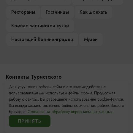
Рестораны
Гостиницы
Как доехать
Компас Балтийской кухни
Настоящий Калининградец
Музеи
Контакты Туристского
информационного центра
Для улучшения работы сайта и его взаимодействия с
пользователями мы используем файлы cookie. Продолжая
+7 (4012) 555-200
работу с сайтом, Вы разрешаете использование cookie-файлов.
Вы всегда можете отключить файлы cookie в настройках Вашего
8 (800) 200-55-39
браузера.
Согласие на обработку персональных данных.
info@visit-kaliningrad.ru
ПРИНЯТЬ