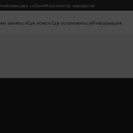
изм
Календарь событий
Конструктор маршрутов
ем заняться
Где поесть
Где остановиться
Информация