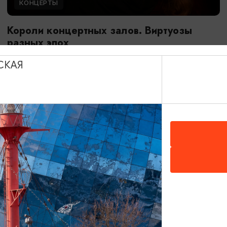
КОНЦЕРТЫ
Короли концертных залов. Виртуозы
разных эпох
17.09.2026 20:00
СКАЯ
Калининград, Собор на острове Канта
ОТ 400₽