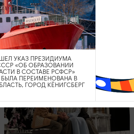
КОНЦЕРТЫ
Диско-шоу «Вояж»
18.09.2026 19:00
Калининград, Калининградский театр эстрады
ВЫШЕЛ УКАЗ ПРЕЗИДИУМА
СССР «ОБ ОБРАЗОВАНИИ
АСТИ В СОСТАВЕ РСФСР»
А БЫЛА ПЕРЕИМЕНОВАНА В
ОТ 500₽
ПУШКИНСКАЯ КАРТА
ЛАСТЬ, ГОРОД КЁНИГСБЕРГ