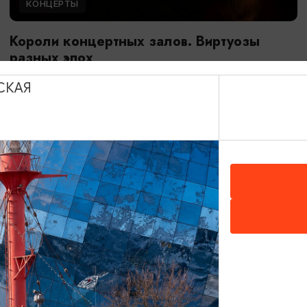
КОНЦЕРТЫ
Короли концертных залов. Виртуозы
разных эпох
17.09.2026 20:00
СКАЯ
Калининград, Собор на острове Канта
ОТ 400₽