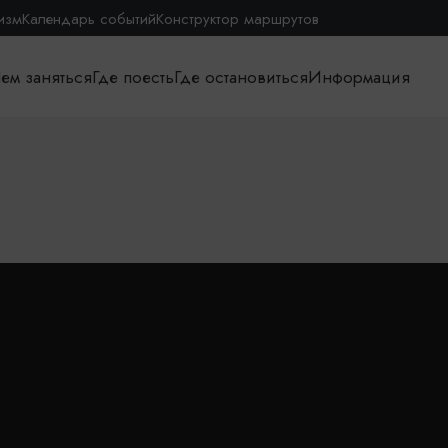
изм
Календарь событий
Конструктор маршрутов
ем заняться
Где поесть
Где остановиться
Информация