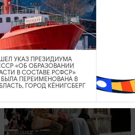
КОНЦЕРТЫ
Диско-шоу «Вояж»
18.09.2026 19:00
Калининград, Калининградский театр эстрады
ВЫШЕЛ УКАЗ ПРЕЗИДИУМА
СССР «ОБ ОБРАЗОВАНИИ
АСТИ В СОСТАВЕ РСФСР»
А БЫЛА ПЕРЕИМЕНОВАНА В
ОТ 500₽
ПУШКИНСКАЯ КАРТА
ЛАСТЬ, ГОРОД КЁНИГСБЕРГ