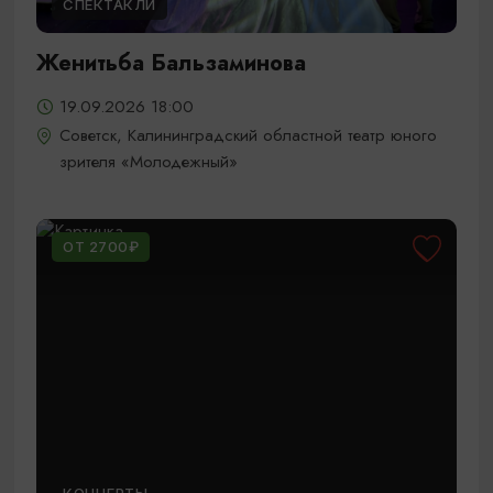
СПЕКТАКЛИ
Женитьба Бальзаминова
19.09.2026 18:00
Советск, Калининградский областной театр юного
зрителя «Молодежный»
ОТ 2700₽