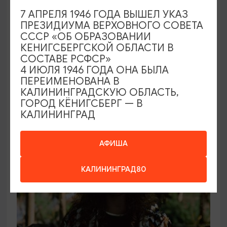
7 АПРЕЛЯ 1946 ГОДА ВЫШЕЛ УКАЗ
СПЕКТАКЛИ
ПРЕЗИДИУМА ВЕРХОВНОГО СОВЕТА
СССР «ОБ ОБРАЗОВАНИИ
Вишнёвый сад
КЕНИГСБЕРГСКОЙ ОБЛАСТИ В
СОСТАВЕ РСФСР»
18.09.2026 19:00
4 ИЮЛЯ 1946 ГОДА ОНА БЫЛА
Калининград, Калининградский областной
ПЕРЕИМЕНОВАНА В
драматический театр
КАЛИНИНГРАДСКУЮ ОБЛАСТЬ,
ГОРОД КЁНИГСБЕРГ — В
КАЛИНИНГРАД
ОТ 1750₽
АФИША
КАЛИНИНГРАД80