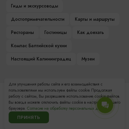
Гиды и экскурсоводы
Достопримечательности
Карты и маршруты
Рестораны
Гостиницы
Как доехать
Компас Балтийской кухни
Настоящий Калининградец
Музеи
Для улучшения работы сайта и его взаимодействия с
пользователями мы используем файлы cookie. Продолжая
Контакты Туристского
работу с сайтом, Вы разрешаете использование cookie-файлов.
информационного центра
Вы всегда можете отключить файлы cookie в настройках Вашего
браузера.
Согласие на обработку персональных данных.
+7 (4012) 555-200
ПРИНЯТЬ
8 (800) 200-55-39