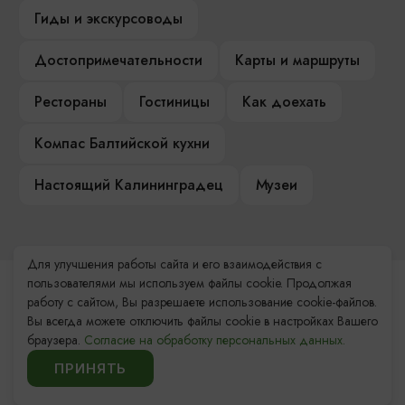
Гиды и экскурсоводы
Достопримечательности
Карты и маршруты
Рестораны
Гостиницы
Как доехать
Компас Балтийской кухни
Настоящий Калининградец
Музеи
Для улучшения работы сайта и его взаимодействия с
пользователями мы используем файлы cookie. Продолжая
Контакты Туристского
работу с сайтом, Вы разрешаете использование cookie-файлов.
информационного центра
Вы всегда можете отключить файлы cookie в настройках Вашего
браузера.
Согласие на обработку персональных данных.
+7 (4012) 555-200
ПРИНЯТЬ
8 (800) 200-55-39