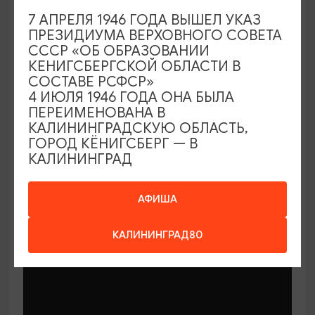
КОНЦЕРТЫ
7 АПРЕЛЯ 1946 ГОДА ВЫШЕЛ УКАЗ
ПРЕЗИДИУМА ВЕРХОВНОГО СОВЕТА
Органный хит-парад
СССР «ОБ ОБРАЗОВАНИИ
КЕНИГСБЕРГСКОЙ ОБЛАСТИ В
18.09.2026 19:00
СОСТАВЕ РСФСР»
Калининград, Калининградская областная
4 ИЮЛЯ 1946 ГОДА ОНА БЫЛА
филармония им. Е.Ф. Светланова
ПЕРЕИМЕНОВАНА В
КАЛИНИНГРАДСКУЮ ОБЛАСТЬ,
ГОРОД КЁНИГСБЕРГ — В
КАЛИНИНГРАД
ОТ 300₽
ПУШКИНСКАЯ КАРТА
АФИША
КАЛИНИНГРАД80