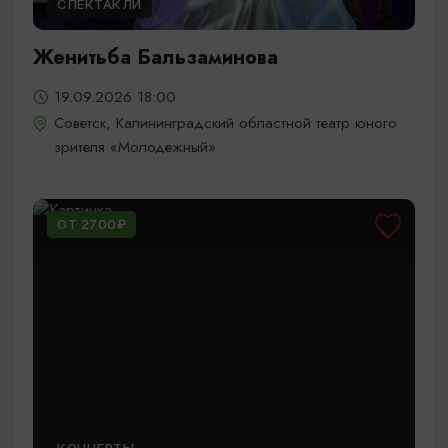
СПЕКТАКЛИ
Женитьба Бальзаминова
19.09.2026 18:00
Советск, Калининградский областной театр юного
зрителя «Молодежный»
ОТ 2700₽