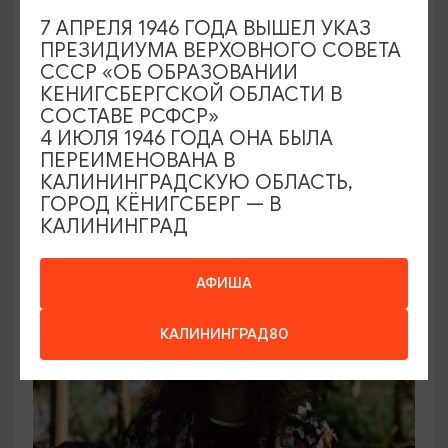
7 АПРЕЛЯ 1946 ГОДА ВЫШЕЛ УКАЗ
СПЕКТАКЛИ
ПРЕЗИДИУМА ВЕРХОВНОГО СОВЕТА
СССР «ОБ ОБРАЗОВАНИИ
Вишнёвый сад
КЕНИГСБЕРГСКОЙ ОБЛАСТИ В
СОСТАВЕ РСФСР»
18.09.2026 19:00
4 ИЮЛЯ 1946 ГОДА ОНА БЫЛА
Калининград, Калининградский областной
ПЕРЕИМЕНОВАНА В
драматический театр
КАЛИНИНГРАДСКУЮ ОБЛАСТЬ,
ГОРОД КЁНИГСБЕРГ — В
КАЛИНИНГРАД
ОТ 1750₽
АФИША
КАЛИНИНГРАД80