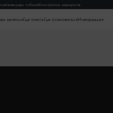
изм
Календарь событий
Конструктор маршрутов
ем заняться
Где поесть
Где остановиться
Информация