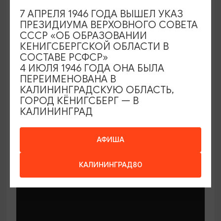
7 АПРЕЛЯ 1946 ГОДА ВЫШЕЛ УКАЗ
ПРЕЗИДИУМА ВЕРХОВНОГО СОВЕТА
СССР «ОБ ОБРАЗОВАНИИ
КЕНИГСБЕРГСКОЙ ОБЛАСТИ В
СОСТАВЕ РСФСР»
МАСТЕР-КЛАССЫ
4 ИЮЛЯ 1946 ГОДА ОНА БЫЛА
ПЕРЕИМЕНОВАНА В
КАЛИНИНГРАДСКУЮ ОБЛАСТЬ,
Мастер-классы по керамике Елены
ГОРОД КЁНИГСБЕРГ — В
Бодяковой
КАЛИНИНГРАД
03.02.2026 - 29.12.2026, вторник в 16:00
Калининград, ул. Баранова, 45
АФИША
КАЛИНИНГРАД80
ОТ 200₽