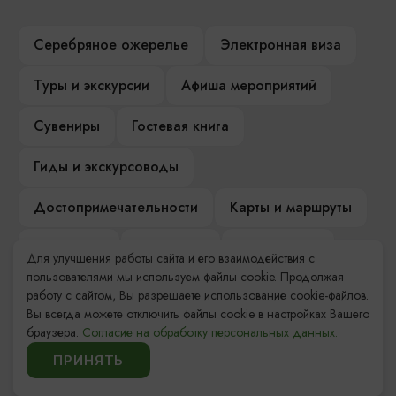
Серебряное ожерелье
Электронная виза
Туры и экскурсии
Афиша мероприятий
Сувениры
Гостевая книга
Гиды и экскурсоводы
Достопримечательности
Карты и маршруты
Рестораны
Гостиницы
Как доехать
Для улучшения работы сайта и его взаимодействия с
пользователями мы используем файлы cookie. Продолжая
Компас Балтийской кухни
работу с сайтом, Вы разрешаете использование cookie-файлов.
Вы всегда можете отключить файлы cookie в настройках Вашего
Настоящий Калининградец
Музеи
браузера.
Согласие на обработку персональных данных.
ПРИНЯТЬ