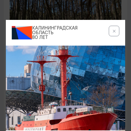
КАЛИНИНГРАДСКАЯ
ОБЛАСТЬ
80 ЛЕТ
ЭКСКУРСИИ УЧРЕЖДЕНИЙ КУЛЬТУРЫ
Аудиоспектакль «Истории Куршской
косы»
01.02.2026 - 31.12.2026, 13:00
Куршская коса
ОТ 2500₽