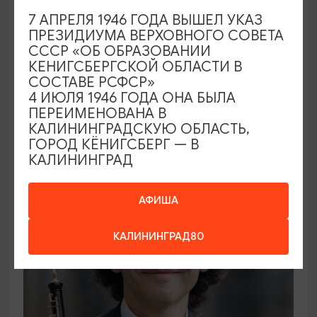
7 АПРЕЛЯ 1946 ГОДА ВЫШЕЛ УКАЗ
ПРЕЗИДИУМА ВЕРХОВНОГО СОВЕТА
ВЫСТАВКИ
СССР «ОБ ОБРАЗОВАНИИ
КЕНИГСБЕРГСКОЙ ОБЛАСТИ В
Солнечное притяжение
СОСТАВЕ РСФСР»
4 ИЮЛЯ 1946 ГОДА ОНА БЫЛА
21.08.2026 - 20.09.2026
ПЕРЕИМЕНОВАНА В
Калининград, Музей янтаря
КАЛИНИНГРАДСКУЮ ОБЛАСТЬ,
ГОРОД КЁНИГСБЕРГ — В
КАЛИНИНГРАД
ОТ 1000₽
АФИША
КАЛИНИНГРАД80