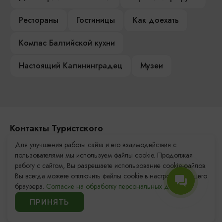
Рестораны
Гостиницы
Как доехать
Компас Балтийской кухни
Настоящий Калининградец
Музеи
Контакты Туристского
информационного центра
Для улучшения работы сайта и его взаимодействия с
пользователями мы используем файлы cookie. Продолжая
+7 (4012) 555-200
работу с сайтом, Вы разрешаете использование cookie-файлов.
Вы всегда можете отключить файлы cookie в настройках Вашего
8 (800) 200-55-39
браузера.
Согласие на обработку персональных данных.
info@visit-kaliningrad.ru
ПРИНЯТЬ