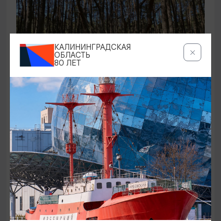
КАЛИНИНГРАДСКАЯ
ОБЛАСТЬ
80 ЛЕТ
ЭКСКУРСИИ УЧРЕЖДЕНИЙ КУЛЬТУРЫ
Аудиоспектакль «Истории Куршской
косы»
01.02.2026 - 31.12.2026, 13:00
Куршская коса
ОТ 2500₽