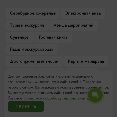
Серебряное ожерелье
Электронная виза
Туры и экскурсии
Афиша мероприятий
Сувениры
Гостевая книга
Гиды и экскурсоводы
Достопримечательности
Карты и маршруты
Рестораны
Гостиницы
Как доехать
Для улучшения работы сайта и его взаимодействия с
пользователями мы используем файлы cookie. Продолжая
Компас Балтийской кухни
работу с сайтом, Вы разрешаете использование cookie-файлов.
Вы всегда можете отключить файлы cookie в настройках Вашего
Настоящий Калининградец
Музеи
браузера.
Согласие на обработку персональных данных.
ПРИНЯТЬ