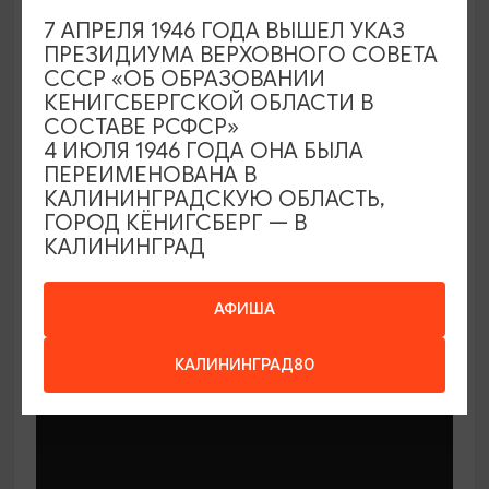
7 АПРЕЛЯ 1946 ГОДА ВЫШЕЛ УКАЗ
ПРЕЗИДИУМА ВЕРХОВНОГО СОВЕТА
СССР «ОБ ОБРАЗОВАНИИ
КЕНИГСБЕРГСКОЙ ОБЛАСТИ В
СОСТАВЕ РСФСР»
МАСТЕР-КЛАССЫ
4 ИЮЛЯ 1946 ГОДА ОНА БЫЛА
ПЕРЕИМЕНОВАНА В
КАЛИНИНГРАДСКУЮ ОБЛАСТЬ,
Мастер-классы по керамике Елены
ГОРОД КЁНИГСБЕРГ — В
Бодяковой
КАЛИНИНГРАД
03.02.2026 - 29.12.2026, вторник в 16:00
Калининград, ул. Баранова, 45
АФИША
КАЛИНИНГРАД80
ОТ 200₽