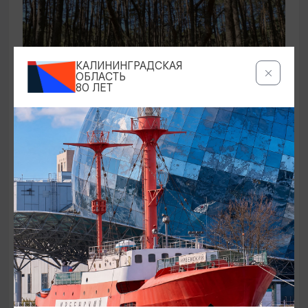
КАЛИНИНГРАДСКАЯ
ОБЛАСТЬ
80 ЛЕТ
ЭКСКУРСИИ УЧРЕЖДЕНИЙ КУЛЬТУРЫ
Аудиоспектакль «Истории Куршской
косы»
01.02.2026 - 31.12.2026, 13:00
Куршская коса
ОТ 2500₽