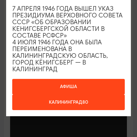
7 АПРЕЛЯ 1946 ГОДА ВЫШЕЛ УКАЗ
ПРЕЗИДИУМА ВЕРХОВНОГО СОВЕТА
СССР «ОБ ОБРАЗОВАНИИ
КЕНИГСБЕРГСКОЙ ОБЛАСТИ В
СОСТАВЕ РСФСР»
МАСТЕР-КЛАССЫ
4 ИЮЛЯ 1946 ГОДА ОНА БЫЛА
ПЕРЕИМЕНОВАНА В
КАЛИНИНГРАДСКУЮ ОБЛАСТЬ,
Мастер-классы по керамике Елены
ГОРОД КЁНИГСБЕРГ — В
Бодяковой
КАЛИНИНГРАД
03.02.2026 - 29.12.2026, вторник в 16:00
Калининград, ул. Баранова, 45
АФИША
КАЛИНИНГРАД80
ОТ 200₽