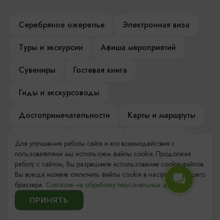
Серебряное ожерелье
Электронная виза
Туры и экскурсии
Афиша мероприятий
Сувениры
Гостевая книга
Гиды и экскурсоводы
Достопримечательности
Карты и маршруты
Рестораны
Гостиницы
Как доехать
Для улучшения работы сайта и его взаимодействия с
пользователями мы используем файлы cookie. Продолжая
Компас Балтийской кухни
работу с сайтом, Вы разрешаете использование cookie-файлов.
Вы всегда можете отключить файлы cookie в настройках Вашего
Настоящий Калининградец
Музеи
браузера.
Согласие на обработку персональных данных.
ПРИНЯТЬ