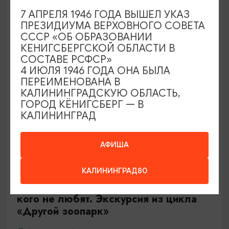
Калининград, Роял парк в «Резиденции Королей»
7 АПРЕЛЯ 1946 ГОДА ВЫШЕЛ УКАЗ
ПРЕЗИДИУМА ВЕРХОВНОГО СОВЕТА
СССР «ОБ ОБРАЗОВАНИИ
ОТ 500₽
КЕНИГСБЕРГСКОЙ ОБЛАСТИ В
СОСТАВЕ РСФСР»
4 ИЮЛЯ 1946 ГОДА ОНА БЫЛА
ПЕРЕИМЕНОВАНА В
КАЛИНИНГРАДСКУЮ ОБЛАСТЬ,
ГОРОД КЁНИГСБЕРГ — В
КАЛИНИНГРАД
АФИША
ЭКСКУРСИИ УЧРЕЖДЕНИЙ КУЛЬТУРЫ
КАЛИНИНГРАД80
Тайны панциря и чешуи или о тех,
кого не любят. Экскурсия из цикла
«Другой зоопарк»