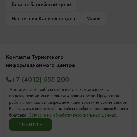
Компас Балтийской кухни
Настоящий Калининградец
Музеи
Контакты Туристского
информационного центра
+7 (4012) 555-200
8 (800) 200-55-39
Для улучшения работы сайта и его взаимодействия с
пользователями мы используем файлы cookie. Продолжая
info@visit-kaliningrad.ru
работу с сайтом, Вы разрешаете использование cookie-файлов.
Вы всегда можете отключить файлы cookie в настройках Вашего
браузера.
Согласие на обработку персональных данных.
Площадь Победы, 1
Закрыто
ПРИНЯТЬ
ул. Октябрьская, 2/3
Закрыто