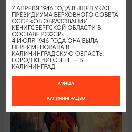
7 АПРЕЛЯ 1946 ГОДА ВЫШЕЛ УКАЗ
Концерт органной музыки: от Баха до
ПРЕЗИДИУМА ВЕРХОВНОГО СОВЕТА
Queen («Квин»)
СССР «ОБ ОБРАЗОВАНИИ
КЕНИГСБЕРГСКОЙ ОБЛАСТИ В
21.08.2026 - 26.08.2026, 19:00
СОСТАВЕ РСФСР»
Калининград, Калининградская областная
4 ИЮЛЯ 1946 ГОДА ОНА БЫЛА
филармония им. Е.Ф. Светланова
ПЕРЕИМЕНОВАНА В
КАЛИНИНГРАДСКУЮ ОБЛАСТЬ,
ГОРОД КЁНИГСБЕРГ — В
КАЛИНИНГРАД
ОТ 2500₽
АФИША
КАЛИНИНГРАД80