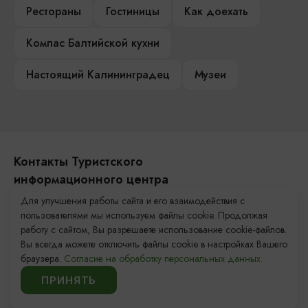
Рестораны
Гостиницы
Как доехать
Компас Балтийской кухни
Настоящий Калининградец
Музеи
Контакты Туристского
информационного центра
Для улучшения работы сайта и его взаимодействия с
+7 (4012) 555-200
пользователями мы используем файлы cookie. Продолжая
работу с сайтом, Вы разрешаете использование cookie-файлов.
8 (800) 200-55-39
Вы всегда можете отключить файлы cookie в настройках Вашего
info@visit-kaliningrad.ru
браузера.
Согласие на обработку персональных данных.
ПРИНЯТЬ
Площадь Победы, 1
Закрыто