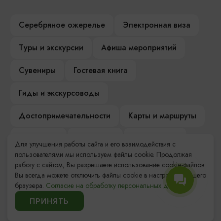
Серебряное ожерелье
Электронная виза
Туры и экскурсии
Афиша мероприятий
Сувениры
Гостевая книга
Гиды и экскурсоводы
Достопримечательности
Карты и маршруты
Рестораны
Гостиницы
Как доехать
Для улучшения работы сайта и его взаимодействия с
пользователями мы используем файлы cookie. Продолжая
Компас Балтийской кухни
работу с сайтом, Вы разрешаете использование cookie-файлов.
Вы всегда можете отключить файлы cookie в настройках Вашего
Настоящий Калининградец
Музеи
браузера.
Согласие на обработку персональных данных.
ПРИНЯТЬ