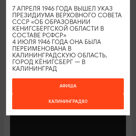
7 АПРЕЛЯ 1946 ГОДА ВЫШЕЛ УКАЗ
ПРЕЗИДИУМА ВЕРХОВНОГО СОВЕТА
СССР «ОБ ОБРАЗОВАНИИ
КЕНИГСБЕРГСКОЙ ОБЛАСТИ В
СОСТАВЕ РСФСР»
МАСТЕР-КЛАССЫ
4 ИЮЛЯ 1946 ГОДА ОНА БЫЛА
ПЕРЕИМЕНОВАНА В
КАЛИНИНГРАДСКУЮ ОБЛАСТЬ,
Мастер-классы по керамике Елены
ГОРОД КЁНИГСБЕРГ — В
Бодяковой
КАЛИНИНГРАД
03.02.2026 - 29.12.2026, вторник в 16:00
Калининград, ул. Баранова, 45
АФИША
КАЛИНИНГРАД80
ОТ 200₽