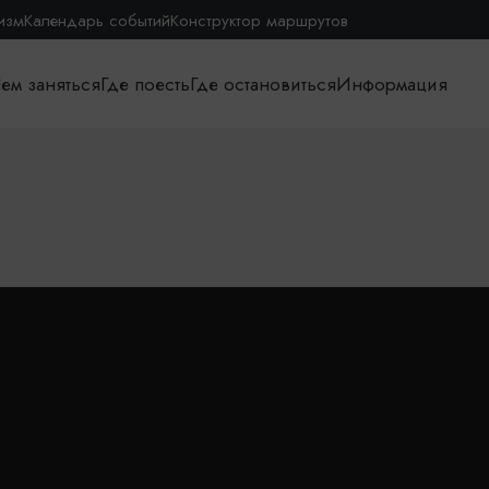
изм
Календарь событий
Конструктор маршрутов
ем заняться
Где поесть
Где остановиться
Информация