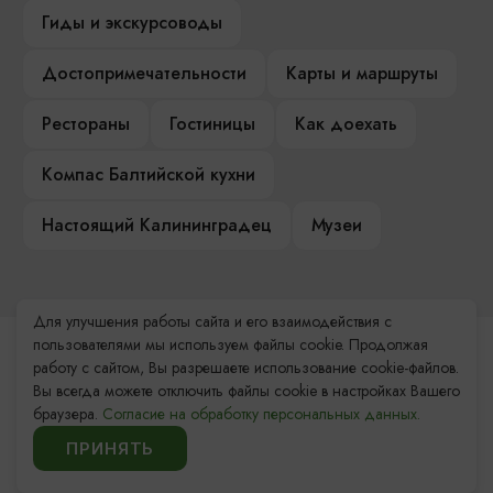
Гиды и экскурсоводы
Достопримечательности
Карты и маршруты
Рестораны
Гостиницы
Как доехать
Компас Балтийской кухни
Настоящий Калининградец
Музеи
Для улучшения работы сайта и его взаимодействия с
пользователями мы используем файлы cookie. Продолжая
Контакты Туристского
работу с сайтом, Вы разрешаете использование cookie-файлов.
информационного центра
Вы всегда можете отключить файлы cookie в настройках Вашего
браузера.
Согласие на обработку персональных данных.
+7 (4012) 555-200
ПРИНЯТЬ
8 (800) 200-55-39