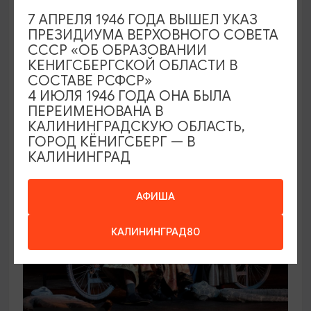
7 АПРЕЛЯ 1946 ГОДА ВЫШЕЛ УКАЗ
КОНЦЕРТЫ
ПРЕЗИДИУМА ВЕРХОВНОГО СОВЕТА
СССР «ОБ ОБРАЗОВАНИИ
Игорь Саруханов
КЕНИГСБЕРГСКОЙ ОБЛАСТИ В
СОСТАВЕ РСФСР»
19.09.2026 18:00
4 ИЮЛЯ 1946 ГОДА ОНА БЫЛА
Светлогорск, Театр эстрады «Янтарь-холл»
ПЕРЕИМЕНОВАНА В
КАЛИНИНГРАДСКУЮ ОБЛАСТЬ,
ГОРОД КЁНИГСБЕРГ — В
КАЛИНИНГРАД
ОТ 500₽
ПУШКИНСКАЯ КАРТА
АФИША
КАЛИНИНГРАД80