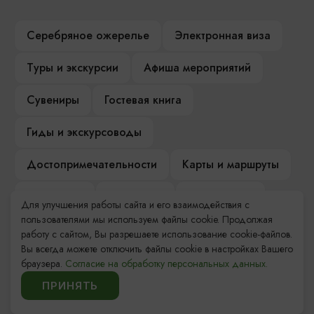
Серебряное ожерелье
Электронная виза
Туры и экскурсии
Афиша мероприятий
Сувениры
Гостевая книга
Гиды и экскурсоводы
Достопримечательности
Карты и маршруты
Рестораны
Гостиницы
Как доехать
Для улучшения работы сайта и его взаимодействия с
пользователями мы используем файлы cookie. Продолжая
Компас Балтийской кухни
работу с сайтом, Вы разрешаете использование cookie-файлов.
Вы всегда можете отключить файлы cookie в настройках Вашего
Настоящий Калининградец
Музеи
браузера.
Согласие на обработку персональных данных.
ПРИНЯТЬ