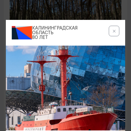
КАЛИНИНГРАДСКАЯ
ОБЛАСТЬ
80 ЛЕТ
ЭКСКУРСИИ УЧРЕЖДЕНИЙ КУЛЬТУРЫ
Аудиоспектакль «Истории Куршской
косы»
01.02.2026 - 31.12.2026, 13:00
Куршская коса
ОТ 2500₽