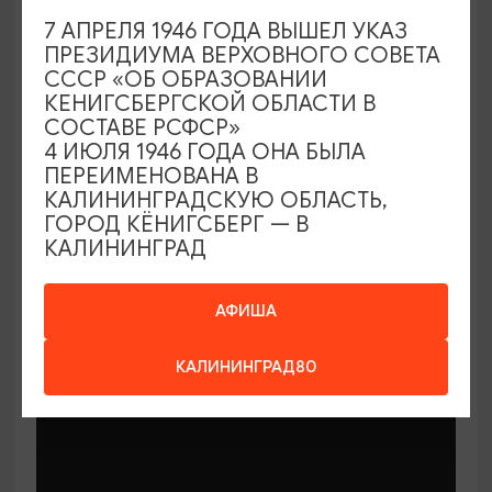
7 АПРЕЛЯ 1946 ГОДА ВЫШЕЛ УКАЗ
ПРЕЗИДИУМА ВЕРХОВНОГО СОВЕТА
СССР «ОБ ОБРАЗОВАНИИ
КЕНИГСБЕРГСКОЙ ОБЛАСТИ В
СОСТАВЕ РСФСР»
МАСТЕР-КЛАССЫ
4 ИЮЛЯ 1946 ГОДА ОНА БЫЛА
ПЕРЕИМЕНОВАНА В
КАЛИНИНГРАДСКУЮ ОБЛАСТЬ,
Мастер-классы по керамике Елены
ГОРОД КЁНИГСБЕРГ — В
Бодяковой
КАЛИНИНГРАД
03.02.2026 - 29.12.2026, вторник в 16:00
Калининград, ул. Баранова, 45
АФИША
КАЛИНИНГРАД80
ОТ 200₽