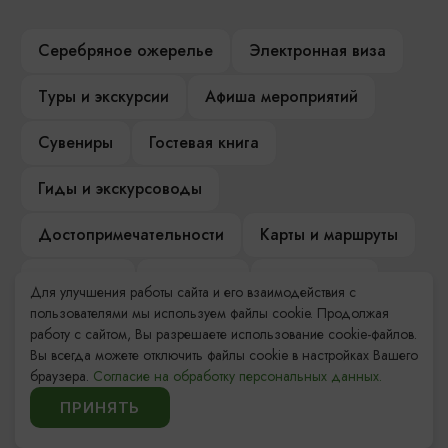
Серебряное ожерелье
Электронная виза
Туры и экскурсии
Афиша мероприятий
Сувениры
Гостевая книга
Гиды и экскурсоводы
Достопримечательности
Карты и маршруты
Рестораны
Гостиницы
Как доехать
Для улучшения работы сайта и его взаимодействия с
пользователями мы используем файлы cookie. Продолжая
Компас Балтийской кухни
работу с сайтом, Вы разрешаете использование cookie-файлов.
Вы всегда можете отключить файлы cookie в настройках Вашего
Настоящий Калининградец
Музеи
браузера.
Согласие на обработку персональных данных.
ПРИНЯТЬ