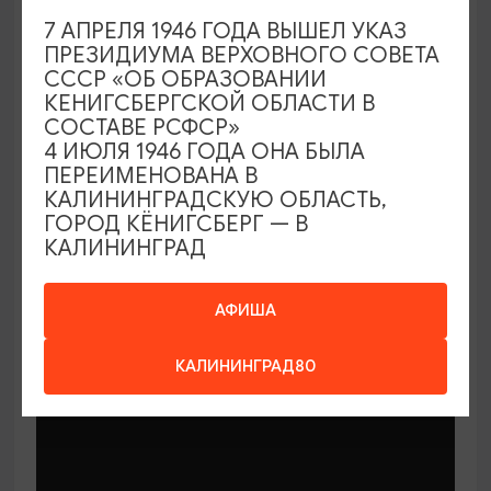
7 АПРЕЛЯ 1946 ГОДА ВЫШЕЛ УКАЗ
ПРЕЗИДИУМА ВЕРХОВНОГО СОВЕТА
СССР «ОБ ОБРАЗОВАНИИ
КЕНИГСБЕРГСКОЙ ОБЛАСТИ В
СОСТАВЕ РСФСР»
МАСТЕР-КЛАССЫ
4 ИЮЛЯ 1946 ГОДА ОНА БЫЛА
ПЕРЕИМЕНОВАНА В
КАЛИНИНГРАДСКУЮ ОБЛАСТЬ,
Мастер-классы по керамике Елены
ГОРОД КЁНИГСБЕРГ — В
Бодяковой
КАЛИНИНГРАД
03.02.2026 - 29.12.2026, вторник в 16:00
Калининград, ул. Баранова, 45
АФИША
КАЛИНИНГРАД80
ОТ 200₽