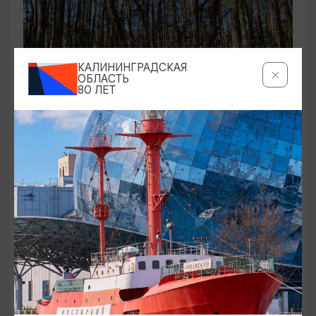
КАЛИНИНГРАДСКАЯ
ОБЛАСТЬ
80 ЛЕТ
ЭКСКУРСИИ УЧРЕЖДЕНИЙ КУЛЬТУРЫ
Аудиоспектакль «Истории Куршской
косы»
01.02.2026 - 31.12.2026, 13:00
Куршская коса
ОТ 2500₽