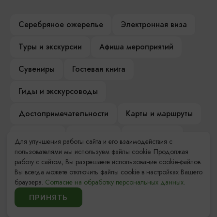
Серебряное ожерелье
Электронная виза
Туры и экскурсии
Афиша мероприятий
Сувениры
Гостевая книга
Гиды и экскурсоводы
Достопримечательности
Карты и маршруты
Рестораны
Гостиницы
Как доехать
Для улучшения работы сайта и его взаимодействия с
пользователями мы используем файлы cookie. Продолжая
Компас Балтийской кухни
работу с сайтом, Вы разрешаете использование cookie-файлов.
Вы всегда можете отключить файлы cookie в настройках Вашего
Настоящий Калининградец
Музеи
браузера.
Согласие на обработку персональных данных.
ПРИНЯТЬ