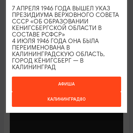
7 АПРЕЛЯ 1946 ГОДА ВЫШЕЛ УКАЗ
ПРЕЗИДИУМА ВЕРХОВНОГО СОВЕТА
СССР «ОБ ОБРАЗОВАНИИ
КЕНИГСБЕРГСКОЙ ОБЛАСТИ В
СОСТАВЕ РСФСР»
МАСТЕР-КЛАССЫ
4 ИЮЛЯ 1946 ГОДА ОНА БЫЛА
ПЕРЕИМЕНОВАНА В
КАЛИНИНГРАДСКУЮ ОБЛАСТЬ,
Мастер-классы по керамике Елены
ГОРОД КЁНИГСБЕРГ — В
Бодяковой
КАЛИНИНГРАД
03.02.2026 - 29.12.2026, вторник в 16:00
Калининград, ул. Баранова, 45
АФИША
КАЛИНИНГРАД80
ОТ 200₽