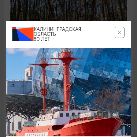
КАЛИНИНГРАДСКАЯ
ОБЛАСТЬ
80 ЛЕТ
ЭКСКУРСИИ УЧРЕЖДЕНИЙ КУЛЬТУРЫ
Аудиоспектакль «Истории Куршской
косы»
01.02.2026 - 31.12.2026, 13:00
Куршская коса
ОТ 2500₽