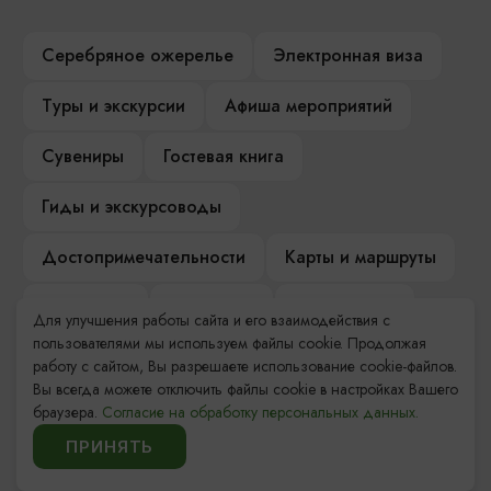
Серебряное ожерелье
Электронная виза
Туры и экскурсии
Афиша мероприятий
Сувениры
Гостевая книга
Гиды и экскурсоводы
Достопримечательности
Карты и маршруты
Рестораны
Гостиницы
Как доехать
Для улучшения работы сайта и его взаимодействия с
пользователями мы используем файлы cookie. Продолжая
Компас Балтийской кухни
работу с сайтом, Вы разрешаете использование cookie-файлов.
Вы всегда можете отключить файлы cookie в настройках Вашего
Настоящий Калининградец
Музеи
браузера.
Согласие на обработку персональных данных.
ПРИНЯТЬ