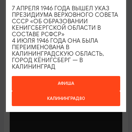
7 АПРЕЛЯ 1946 ГОДА ВЫШЕЛ УКАЗ
ПРЕЗИДИУМА ВЕРХОВНОГО СОВЕТА
СССР «ОБ ОБРАЗОВАНИИ
КЕНИГСБЕРГСКОЙ ОБЛАСТИ В
СОСТАВЕ РСФСР»
МАСТЕР-КЛАССЫ
4 ИЮЛЯ 1946 ГОДА ОНА БЫЛА
ПЕРЕИМЕНОВАНА В
КАЛИНИНГРАДСКУЮ ОБЛАСТЬ,
Мастер-классы по керамике Елены
ГОРОД КЁНИГСБЕРГ — В
Бодяковой
КАЛИНИНГРАД
03.02.2026 - 29.12.2026, вторник в 16:00
Калининград, ул. Баранова, 45
АФИША
КАЛИНИНГРАД80
ОТ 200₽