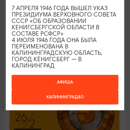
7 АПРЕЛЯ 1946 ГОДА ВЫШЕЛ УКАЗ
ЭКСКУРСИИ УЧРЕЖДЕНИЙ КУЛЬТУРЫ
ПРЕЗИДИУМА ВЕРХОВНОГО СОВЕТА
СССР «ОБ ОБРАЗОВАНИИ
Код города. История в символах
КЕНИГСБЕРГСКОЙ ОБЛАСТИ В
СОСТАВЕ РСФСР»
25.06.2026 - 30.09.2026, ПН-ПТ в 12:00
4 ИЮЛЯ 1946 ГОДА ОНА БЫЛА
Калининград, Музей янтаря
ПЕРЕИМЕНОВАНА В
КАЛИНИНГРАДСКУЮ ОБЛАСТЬ,
ГОРОД КЁНИГСБЕРГ — В
КАЛИНИНГРАД
ОТ 150₽
ПУШКИНСКАЯ КАРТА
АФИША
КАЛИНИНГРАД80