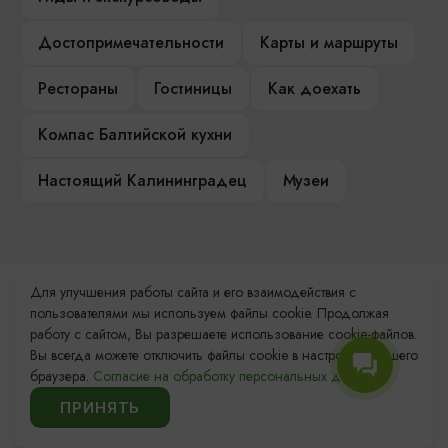
Достопримечательности
Карты и маршруты
Рестораны
Гостиницы
Как доехать
Компас Балтийской кухни
Настоящий Калининградец
Музеи
Для улучшения работы сайта и его взаимодействия с
Контакты Туристского
пользователями мы используем файлы cookie. Продолжая
информационного центра
работу с сайтом, Вы разрешаете использование cookie-файлов.
Вы всегда можете отключить файлы cookie в настройках Вашего
+7 (4012) 555-200
браузера.
Согласие на обработку персональных данных.
ПРИНЯТЬ
8 (800) 200-55-39